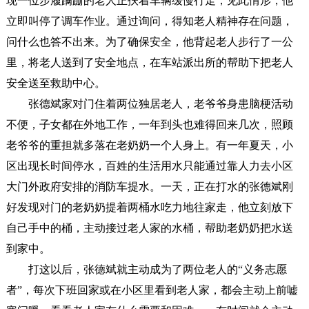
现一位步履蹒跚的老人正扶着车辆缓慢行走，见此情形，他
立即叫停了调车作业。通过询问，得知老人精神存在问题，
问什么也答不出来。为了确保安全，他背起老人步行了一公
里，将老人送到了安全地点，在车站派出所的帮助下把老人
安全送至救助中心。
张德斌家对门住着两位独居老人，老爷爷身患脑梗活动
不便，子女都在外地工作，一年到头也难得回来几次，照顾
老爷爷的重担就多落在老奶奶一个人身上。有一年夏天，小
区出现长时间停水，百姓的生活用水只能通过靠人力去小区
大门外政府安排的消防车提水。一天，正在打水的张德斌刚
好发现对门的老奶奶提着两桶水吃力地往家走，他立刻放下
自己手中的桶，主动接过老人家的水桶，帮助老奶奶把水送
到家中。
打这以后，张德斌就主动成为了两位老人的“义务志愿
者”，每次下班回家或在小区里看到老人家，都会主动上前嘘