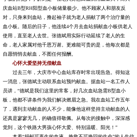
庆血站B型RH阳型血小板储量极少。他不顾家人和朋友反
对，只身来到血站，撸起袖子就为老人捐献了两个治疗量的
血小板。随后的日子，他连续4个月去血站捐献血小板供老人
使用，直至老人去世。张德斌用实际行动延续了老人的生
命，老人家属对他千恩万谢。更难能可贵的是，他每次都是
自愿悄悄去献血，不图任何报酬。
心怀大爱坚持无偿献血
过去三年，大庆市中心血站库存时常出现告急。得知这
一消息，张德斌主动联系血站预约献血。据血站一名工作人
员讲，“德斌是我们这里的常客，好几次血站急需B型血小
板，他都不讲条件为我们解决燃眉之急。我在血站工作五年
了，遇到主动献血的人不少，能像他这样坚持主动献血的人
还真是寥寥无几，的确值得敬佩。从每次的接触中，深深感
觉到，这个铁路大男孩心怀大爱、特别温暖、阳光！”
本着“捐献可再生的血液，挽救不可挽回的生命”的人生信