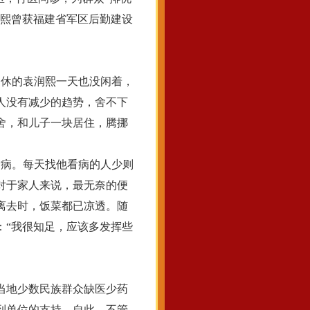
润熙曾获福建省军区后勤建设
退休的袁润熙一天也没闲着，
人没有减少的趋势，舍不下
舍，和儿子一块居住，腾挪
病。每天找他看病的人少则
对于家人来说，最无奈的便
离去时，饭菜都已凉透。随
：“我很知足，应该多发挥些
当地少数民族群众缺医少药
到单位的支持。自此，不管