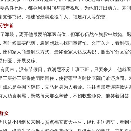
只要条件允许，都会利用时间与患者视频，为他们开出药方。袁
党支部书记、福建省最美退役军人、福建好人等荣誉。
守护者
掉了军装，离开他最爱的军医岗位，但军心仍然在胸膛中燃烧。
，有时候需要配药，袁润熙就去找同事帮忙。久而久之，看到病
，便和家人商量解决方式。最终全家人达成共识，搬出军分区宿
堂行医，开展义诊。
有周末，没有节假日，袁润熙不分上班下班，只要来人，他就看
里三层外三层将他团团围住，使得家里有时比医院门诊还热闹。
润熙总是会搁下碗筷，立马起身为人看诊。往往当患者连连致谢
有人劝袁润熙，既然每天那么辛苦，不如收些诊费。他笑着回答
群众
为扶贫小组组长来到扶贫点福安市大林村，经过走访调研，看到
一酸，也萌生了为当地群众免费诊疗、提供药品的想法，立刻得