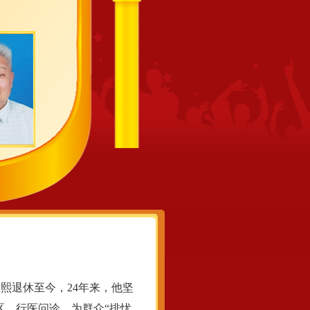
熙退休至今，24年来，他坚
区，行医问诊，为群众“排忧