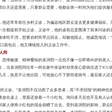
管白天还是黑夜，只要群众需要，他都会第一时间为他们提供服
他还常常前往乡村义诊，为偏远地区群众送去更多健康福祉。
一次都提前开始义诊。义诊中，他的桌前总是围满了前来问诊的
身体吃不消，想要劝村民早点回去，却被他阻止。他诚恳地说：
一口面包后，他又继续投入到义诊工作中。
人间
维敏捷、精神矍铄的袁润熙一点也不像一位即将80岁的老人
早上，当袁润熙同往常一样在家中坐诊时却突发心脏病住进了IC
几天，执意不让他出院，可他放心不下那些老病号，最后家人还
义诊。”袁润熙不仅治愈了众多患者，其“不求回报”的精神也
果放在桌上，里面还放着一个小红包。询问多天后也不见有人认
和家人便将小红包的现金捐赠了出去。受到袁润熙的影响，群众