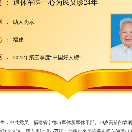
退休军医一心为民义诊24年
助人为乐
福建
2023年第三季度“中国好人榜”
生，中共党员，福建省宁德市军休所军休干部。79岁高龄的袁润
为群众义诊，药方累计超25万张；他多年来足迹遍布闽东偏远山