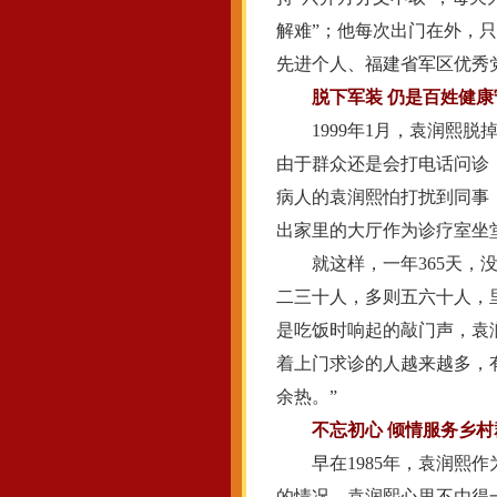
解难”；他每次出门在外，
先进个人、福建省军区优秀
脱下军装 仍是百姓健康
1999年1月，袁润熙脱
由于群众还是会打电话问诊
病人的袁润熙怕打扰到同事
出家里的大厅作为诊疗室坐
就这样，一年365天，没
二三十人，多则五六十人，
是吃饭时响起的敲门声，袁
着上门求诊的人越来越多，
余热。”
不忘初心 倾情服务乡村
早在1985年，袁润熙作
的情况，袁润熙心里不由得