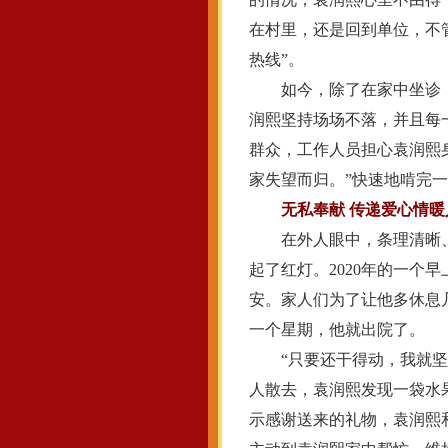
在村里，还是回到单位，不
热线”。
如今，除了在家中坐诊，
润熙坚持场场不落，并且每
群众，工作人员担心袁润熙
家失望而归。”快速地啃完
无私奉献 传递爱心情暖
在外人眼中，条理清晰、思
起了红灯。2020年的一个
安。家人们为了让他多休息
一个星期，他就出院了。
“只要还干得动，我就坚持
人散去，袁润熙发现一袋水
示感谢送来的礼物，袁润熙