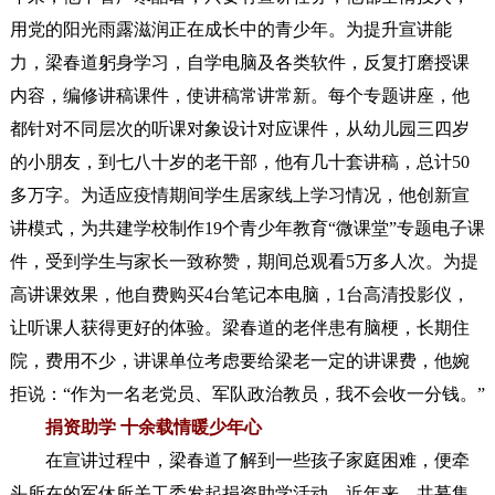
用党的阳光雨露滋润正在成长中的青少年。为提升宣讲能
力，梁春道躬身学习，自学电脑及各类软件，反复打磨授课
内容，编修讲稿课件，使讲稿常讲常新。每个专题讲座，他
都针对不同层次的听课对象设计对应课件，从幼儿园三四岁
的小朋友，到七八十岁的老干部，他有几十套讲稿，总计50
多万字。为适应疫情期间学生居家线上学习情况，他创新宣
讲模式，为共建学校制作19个青少年教育“微课堂”专题电子课
件，受到学生与家长一致称赞，期间总观看5万多人次。为提
高讲课效果，他自费购买4台笔记本电脑，1台高清投影仪，
让听课人获得更好的体验。梁春道的老伴患有脑梗，长期住
院，费用不少，讲课单位考虑要给梁老一定的讲课费，他婉
拒说：“作为一名老党员、军队政治教员，我不会收一分钱。”
捐资助学 十余载情暖少年心
在宣讲过程中，梁春道了解到一些孩子家庭困难，便牵
头所在的军休所关工委发起捐资助学活动。近年来，共募集