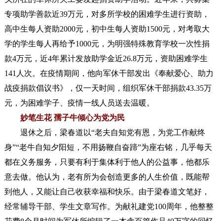
专项助学善款近39万元，对多所学校的困难学生进行资助，
高中生每人资助2000元，初中生每人资助1500元，对考取大
学的学生每人再给予1000元，为明强特殊教育学校一次性捐
款4万元，近4年累计发放助学金近26.8万元，资助困难学生
141人次。在疫情期间，他向军休干部发出《奉献爱心、助力
战疫捐款倡议书》，仅一天时间，组织军休干部捐款43.35万
元，为困难学子、疫情一线人员送去温暖。
妙笔生花 孺子牛倾心为党为民
退休之后，梁春道以“老夫自知党有恩，为党工作献终
身”“老牛自知夕阳短，不用扬鞭自奋蹄”为座右铭，几乎每天
都在义务服务，只要有利于集体利于他人的公益事，他都乐
意去做。他认为，老有所为会创造更多的人生价值，既能帮
到他人，又能让自己收获幸福和快乐。由于梁春道文笔好，
经常辅导干部、学生文章写作。为献礼建党100周年，他整整