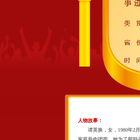
人物故事：
谭英换，女，1980年2月
家庭骨肉团圆。她为了帮助