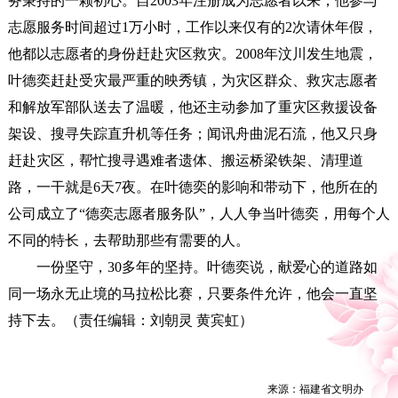
务秉持的一颗初心。自2003年注册成为志愿者以来，他参与
志愿服务时间超过1万小时，工作以来仅有的2次请休年假，
他都以志愿者的身份赶赴灾区救灾。2008年汶川发生地震，
叶德奕赶赴受灾最严重的映秀镇，为灾区群众、救灾志愿者
和解放军部队送去了温暖，他还主动参加了重灾区救援设备
架设、搜寻失踪直升机等任务；闻讯舟曲泥石流，他又只身
赶赴灾区，帮忙搜寻遇难者遗体、搬运桥梁铁架、清理道
路，一干就是6天7夜。在叶德奕的影响和带动下，他所在的
公司成立了“德奕志愿者服务队”，人人争当叶德奕，用每个人
不同的特长，去帮助那些有需要的人。
一份坚守，30多年的坚持。叶德奕说，献爱心的道路如
同一场永无止境的马拉松比赛，只要条件允许，他会一直坚
持下去。（责任编辑：刘朝灵 黄宾虹）
来源：
福建省文明办