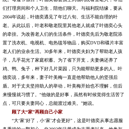
们打理房间和个人卫生，陪他们聊天。与福利院结缘，要从
2004年说起，叶德奕遇见了年过八旬、生活不能自理的叶
老。从此以后，叶老和敬老院里其他老人就成了叶德奕心头
的牵挂。为改善老人们的生活条件，叶德奕先后为敬老院添
置了洗衣机、电视机、电热毯等物品，购买DVD和碟片丰富
老人们的业余生活。30多年来，叶德奕夫妇为了帮助老人孩
子，几乎花光了家庭积蓄。为了省下开支，夫妻俩还养了
鸡、鸭、兔子，种下好几片菜园，只为能帮助更多的人。叶
德奕说，多年来，妻子叶美梅一直是他帮助他人的坚强后
盾。对于丈夫坚持助人的举动，叶美梅开始也不理解，但后
来慢慢就习惯了。“他做的是好事，虽然有时候觉得生活苦了
点，可只要夫妻同心，总能渡过难关。”她说。
顾了大“家”再顾自己小家
“大‘家’好了，小‘家’才会更好”，这是叶德奕从事志愿服