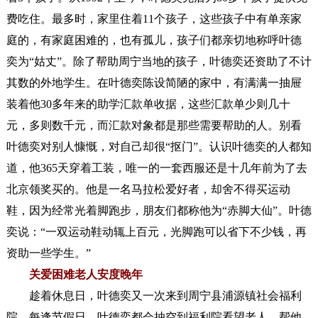
费吃住。最多时，家里住着11个孩子，这些孩子中有单亲家
庭的，有家庭困难的，也有孤儿，孩子们都亲切地称呼叶德
奕为“姑丈”。除了帮助周宁当地的孩子，叶德奕还资助了不计
其数的外地学生。在叶德奕陈设简陋的家中，有满满一抽屉
装着他30多年来的助学汇款单收据，这些汇款单少则几十
元，多则数千元，而汇款对象都是那些需要帮助的人。别看
叶德奕对别人慷慨，对自己却很“抠门”。认识叶德奕的人都知
道，他365天穿着工装，唯一的一套西服还是十几年前为了去
北京领奖买的。他是一名马拉松爱好者，却舍不得买运动
鞋，因为经常光着脚跑步，朋友们都称他为“赤脚大仙”。叶德
奕说：“一双运动鞋动辄上百元，光脚跑可以省下不少钱，再
资助一些学生。”
关爱困难老人安度晚年
趁着休息日，叶德奕又一次来到周宁县浦源镇社会福利
院。每逢节假日，叶德奕都会抽空到福利院看望老人，帮他