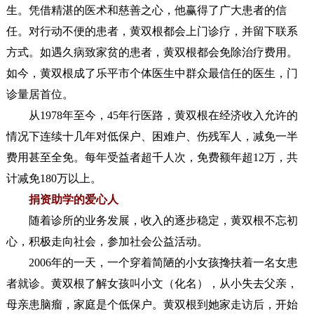
生。凭借精湛的医术和慈善之心，他赢得了广大患者的信
任。对行动不便的患者，黄双根都会上门诊疗，并留下联系
方式。如遇久病致家贫的患者，黄双根都会免除治疗费用。
如今，黄双根成了乐平市个体医生中群众最信任的医生，门
诊量居首位。
从1978年至今，45年行医路，黄双根在经济收入允许的
情况下连续十几年对低保户、困难户、伤残军人，减免一半
费用甚至全免。每年受益者超千人次，免费额年超12万，共
计减免180万以上。
捐资助学的爱心人
随着诊所的业务发展，收入的逐步稳定，黄双根不忘初
心，积极走向社会，参加社会公益活动。
2006年的一天，一个穿着简陋的小女孩搀扶着一名女患
者就诊。黄双根了解女孩叫小文（
化名
），从小失去父亲，
母亲患脑瘤，家庭是个低保户。黄双根到她家走访后，开始