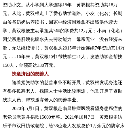
资助小文。从小学到大学连续15年，黄双根共资助其18万
元。从此，黄双根走上了爱心助学道路。小友（化名）长期
由爷爷奶奶供养读书，因家中经济困难拿不出钱供他读大
学，黄双根便主动承担其3年的学费共12万元；小南（化名）
因父亲患肝硬化腹水失去劳动能力，母亲无业，没有经济来
源，无法继续读书，黄双根从2015年开始连续7年资助其14万
元……16年来，黄双根1对1帮扶学生21人，发放助学金帮扶
150人，金额高达330万元。
扶危济困的慈善人
随着捐资助学的慈善事业不断开展，黄双根发现身边还
有很多孤寡老人、残障人士生活比较困难，他又开启了资助
残疾人员、帮扶孤寡老人的慈善事业。
2020年5月1日，黄双根赴南昌肿瘤医院看望身患癌症的
老党员老黄并捐款15000元整。2021年10月7日，黄双根走访
乐平市双田镇敬老院，给38位老人发放总价1万余元的防寒床