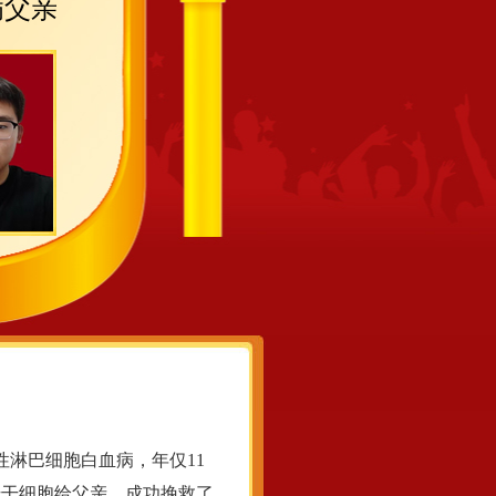
病父亲
性淋巴细胞白血病，年仅11
毫升干细胞给父亲，成功挽救了