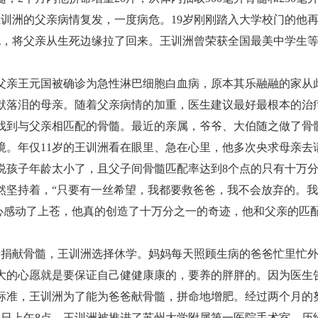
，王训洲的父亲病情复发，一度病危。19岁刚刚踏入大学校门的他
细胞，将父亲从生死边缘拉了回来。王训洲曾荣获全国最美中学生
洲父亲王元国被确诊为急性淋巴细胞白血病，原本其乐融融的家从
默落泪的母亲。随着父亲病情的加重，医生建议最好最根本的治
找到与父亲相匹配的骨髓。最近的亲属，爷爷、大伯随之做了骨
境。年仅11岁的王训洲看在眼里、急在心里，他多次央求母亲去
说孩子年龄太小了，且父子间骨髓匹配率达到8个点的只有十万
然坚持着，“只要有一丝希望，我都要救爸爸，我不会放弃的。
孝心感动了上苍，他真的创造了十万分之一的奇迹，他和父亲的匹
爸捐献骨髓，王训洲选择休学。妈妈每天照顾生病的爸爸忙里忙
大的心愿就是要保证自己健健康康的，要养的胖胖的。因为医生
标准，王训洲为了能为爸爸献骨髓，拼命地增肥。经过两个月的努
0月13日上午8点，王训洲被推进了苏州大学附属第一医院手术室，历