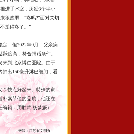
被推进手术室，历经3个半小
来很虚弱。“疼吗?”面对关切
不觉得疼了。”
。但2022年9月，父亲病
胞活跃度高，符合捐赠条件。
出发来到北京博仁医院。由于
抽出150毫升淋巴细胞，看
父亲快点好起来。特殊的家
着朴素节俭的品质，他还在
编辑：周胜武 杨梦媛）
来源：
江苏省文明办