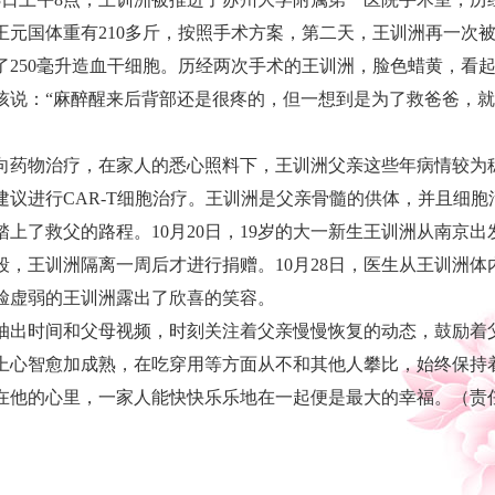
王元国体重有210多斤，按照手术方案，第二天，王训洲再一次
250毫升造血干细胞。历经两次手术的王训洲，脸色蜡黄，看起
孩说：“麻醉醒来后背部还是很疼的，但一想到是为了救爸爸，就
物治疗，在家人的悉心照料下，王训洲父亲这些年病情较为稳定
建议进行CAR-T细胞治疗。王训洲是父亲骨髓的供体，并且细
上了救父的路程。10月20日，19岁的大一新生王训洲从南京
，王训洲隔离一周后才进行捐赠。10月28日，医生从王训洲体内
脸虚弱的王训洲露出了欣喜的笑容。
出时间和父母视频，时刻关注着父亲慢慢恢复的动态，鼓励着
上心智愈加成熟，在吃穿用等方面从不和其他人攀比，始终保持
在他的心里，一家人能快快乐乐地在一起便是最大的幸福。（责任