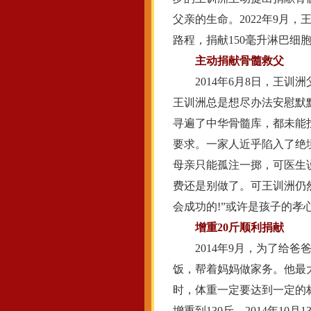
父亲的生命。2022年9月
路程，捐献150毫升淋巴
主动捐献骨髓救父
2014年6月8日，王训
王训洲总是想尽办法安慰默
寻遍了中华骨髓库，都未能
要求。一家人近乎陷入了绝
母亲只能孤注一掷，可医生
费还是别做了。可王训洲仍
会成功的!”或许是孩子的
增重20斤顺利捐献
2014年9月，为了给爸
饭，帮着妈妈做家务。他最
时，体重一定要达到一定的
增重到130斤。2014年1