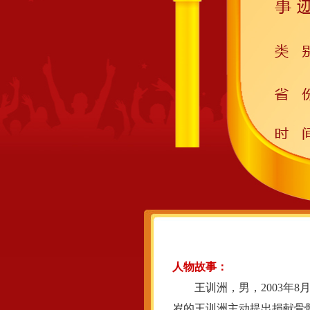
人物故事：
王训洲，男，2003年8月
岁的王训洲主动提出捐献骨髓