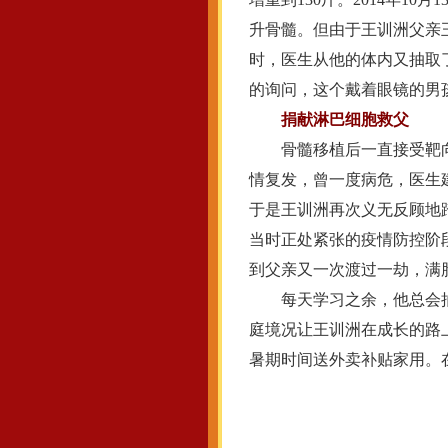
升骨髓。但由于王训洲父亲
时，医生从他的体内又抽取了
的询问，这个戴着眼镜的男
捐献淋巴细胞救父
骨髓移植后一直接受靶向药
情复发，曾一度病危，医生
于是王训洲再次义无反顾地踏
当时正处紧张的疫情防控阶段
到父亲又一次渡过一劫，满
每天学习之余，他总会抽
庭境况让王训洲在成长的路
暑期时间送外卖补贴家用。