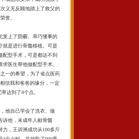
再次义无反顾地踏上了救父的
等荣誉。
此笼上了阴霾。乖巧懂事的
疗就是进行骨髓移植。可是
髓配型手术，可是都达不到
请求医生帮他做配型手术。
分之一的希望，为了省点医药
我相信我和爸爸的缘分，一定
配率达到了8个点。
外，他自己学会了洗衣、做
告诉他，未成年人献骨髓
力，王训洲成功从100多斤
经4个小时，共抽取了900毫