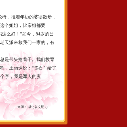
轮椅，推着年迈的婆婆散步，
我这个姐姐，比亲姐都要
这么好！”如今，84岁的公
是老天派来救我们一家的，有
总是带头抢着干。我们教育
程，王丽珠说：“陈石军给了
7个字，我是军人的妻
来源：
湖北省文明办