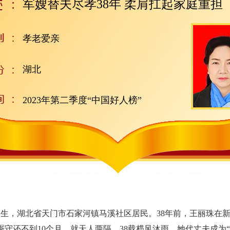
军嫂替夫尽孝38年 柔肩扛起家庭重担
孝老爱亲
湖北
2023年第二季度“中国好人榜”
月生，湖北省天门市石家河镇马溪社区居民。38年前，王丽珠在
守还不到10个月，就天人两隔。38载栉风沐雨，她代丈夫成为“