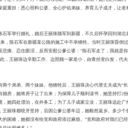
家庭重担：悉心照料公婆、全心护佑弟妹、养育儿子成才，让老
陈石军举行婚礼，婚后王丽珠随军到新疆，不久后怀孕回到湖北
耗传来，陈石军在新疆某公路的施工中不幸牺牲。当时王丽珠昏倒
压悲痛、忍住眼泪，反而安慰公爹公婆：“陈石军走了，我就是
此，王丽珠边辛勤工作、边照顾一家老小，由青丝变白发，代夫
个弟弟、两个妹妹。他牺牲后，王丽珠决心代替丈夫成为“长子
有婚房，她将房子让了出来；为保障儿子顺利读书，她坚持打2
境，她四处漂泊，在外务工；为了儿子成家立业，王丽珠远赴广
，王丽珠都咬牙坚持，后因公爹公婆年迈，她毅然返乡。多少个
大的困难，她都没有给党和政府添过麻烦。“党和政府对我们已
法总比困难多！”