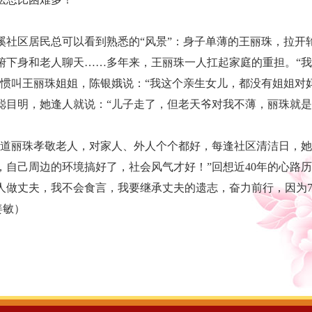
区居民总可以看到熟悉的“风景”：身子单薄的王丽珠，拉开
俯下身和老人聊天……多年来，王丽珠一人扛起家庭的重担。“
惯叫王丽珠姐姐，陈银娥说：“我这个亲生女儿，都没有姐姐对妈
聪目明，她逢人就说：“儿子走了，但老天爷对我不薄，丽珠就
丽珠孝敬老人，对家人、外人个个都好，每逢社区清洁日，她
，自己周边的环境搞好了，社会风气才好！”回想近40年的心路历
人做丈夫，我不会食言，我要继承丈夫的遗志，奋力前行，因为
姜敏）