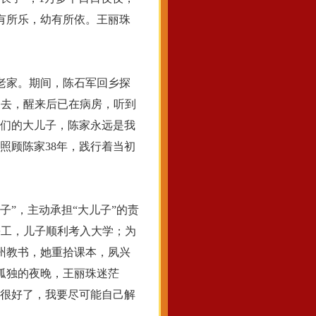
有所乐，幼有所依。王丽珠
老家。期间，陈石军回乡探
过去，醒来后已在病房，听到
你们的大儿子，陈家永远是我
照顾陈家38年，践行着当初
”，主动承担“大儿子”的责
份工，儿子顺利考入大学；为
州教书，她重拾课本，夙兴
孤独的夜晚，王丽珠迷茫
经很好了，我要尽可能自己解