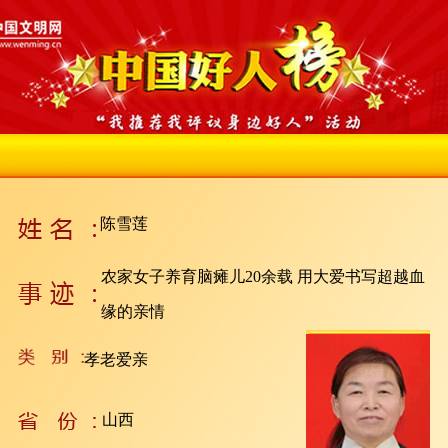
陈雪莲
农家女子养育脑瘫儿20余载 用大爱书写超越血
缘的亲情
孝老爱亲
山西