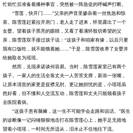
忙前忙后准备着播种事宜，突然被一阵急促的呼喊声打断。
“雪莲，快开门……”父亲的声音里掺杂着一丝焦急和惊
喜。陈雪莲赶紧拉开房门，老人走了进来，怀里露出了一个
女婴。望着孩子黑亮的眼睛，又看了看满怀殷切希望的父
亲，陈雪莲双手接过孩子说：“这孩子和咱家有缘，以后只要
我有口饭吃，就不能饿着她……”于是，陈雪莲收养了女婴并
给她取名为瑶瑶。
然而，兑现承诺谈何容易。当时，陈雪莲家里已有两个
孩子。一家人的生活全靠丈夫一人苦苦支撑，新添一张嘴，
让原本清贫的家更是捉襟见肘。更让她担忧的是，小瑶瑶虽
然好看，但不懂和人交流互动，陈雪莲和丈夫只能领着孩子
去医院看病。
“这孩子患有脑瘫，这一生不可能学会走路和说话。”医生
的诊断像一记闷锤狠狠地击打在陈雪莲心上，她手足无措地
望着小瑶瑶，一时间无所适从，泪水止不住地往下流。