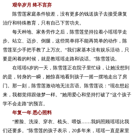
艰辛岁月 终不言弃
陈雪莲家庭条件较差，没有更多的钱送孩子去接受康复
治疗和特殊教育，只有自己下苦功夫。
每天种地、家务劳作之后，陈雪莲坚持拉着小瑶瑶学走
步。站立、迈步、倒腿，这些简单得不能再简单的动作，陈
雪莲至少手把手教了上万次。“我们家基本没有娱乐活动，只
要是闲着的时候，就是教瑶瑶走路和说话。”陈雪莲说。
在瑶瑶6岁的一天，陈雪莲正在院子里忙碌，让她没想到
的是，转身的一瞬，她惊喜地看到孩子一摇一摆地走出了房
门。那一刻，陈雪莲激动地无法言语。陈雪莲说：“现在想起
来，我都觉得跟做梦一样。”她用爱心和坚持打破了“这个孩子
学不会走路”的预言。
年复一年 悉心照料
“擦脸、洗澡、穿衣、梳头、喂饭……我妈照顾瑶瑶比我
们还要多。”陈雪莲的孩子表示，20多年来，瑶瑶一直是家里