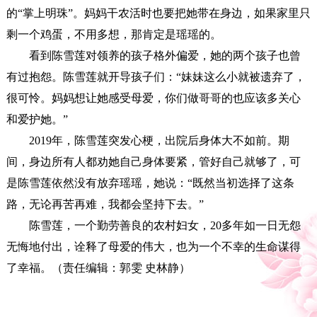
的“掌上明珠”。妈妈干农活时也要把她带在身边，如果家里只
剩一个鸡蛋，不用多想，那肯定是瑶瑶的。
看到陈雪莲对领养的孩子格外偏爱，她的两个孩子也曾
有过抱怨。陈雪莲就开导孩子们：“妹妹这么小就被遗弃了，
很可怜。妈妈想让她感受母爱，你们做哥哥的也应该多关心
和爱护她。”
2019年，陈雪莲突发心梗，出院后身体大不如前。期
间，身边所有人都劝她自己身体要紧，管好自己就够了，可
是陈雪莲依然没有放弃瑶瑶，她说：“既然当初选择了这条
路，无论再苦再难，我都会坚持下去。”
陈雪莲，一个勤劳善良的农村妇女，20多年如一日无怨
无悔地付出，诠释了母爱的伟大，也为一个不幸的生命谋得
了幸福。（责任编辑：郭雯 史林静）