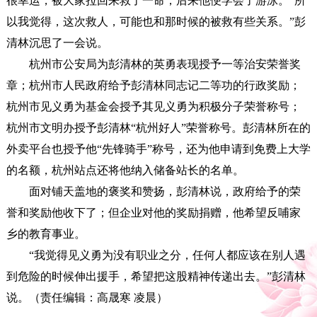
很幸运，被大家拉回来救了一命，后来他便学会了游泳。“所
以我觉得，这次救人，可能也和那时候的被救有些关系。”彭
清林沉思了一会说。
杭州市公安局为彭清林的英勇表现授予一等治安荣誉奖
章；杭州市人民政府给予彭清林同志记二等功的行政奖励；
杭州市见义勇为基金会授予其见义勇为积极分子荣誉称号；
杭州市文明办授予彭清林“杭州好人”荣誉称号。彭清林所在的
外卖平台也授予他“先锋骑手”称号，还为他申请到免费上大学
的名额，杭州站点还将他纳入储备站长的名单。
面对铺天盖地的褒奖和赞扬，彭清林说，政府给予的荣
誉和奖励他收下了；但企业对他的奖励捐赠，他希望反哺家
乡的教育事业。
“我觉得见义勇为没有职业之分，任何人都应该在别人遇
到危险的时候伸出援手，希望把这股精神传递出去。”彭清林
说。（责任编辑：高晟寒 凌晨）