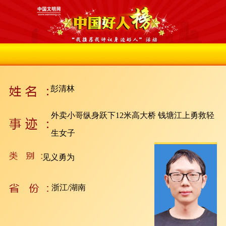
彭清林
外卖小哥纵身跃下12米高大桥 钱塘江上勇救轻
生女子
见义勇为
浙江/湖南