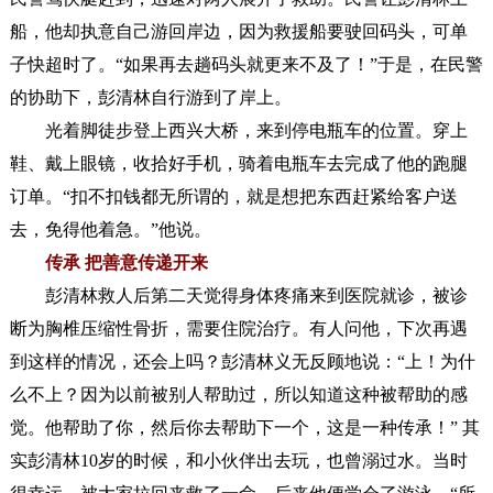
船，他却执意自己游回岸边，因为救援船要驶回码头，可单
子快超时了。“如果再去趟码头就更来不及了！”于是，在民警
的协助下，彭清林自行游到了岸上。
光着脚徒步登上西兴大桥，来到停电瓶车的位置。穿上
鞋、戴上眼镜，收拾好手机，骑着电瓶车去完成了他的跑腿
订单。“扣不扣钱都无所谓的，就是想把东西赶紧给客户送
去，免得他着急。”他说。
传承 把善意传递开来
彭清林救人后第二天觉得身体疼痛来到医院就诊，被诊
断为胸椎压缩性骨折，需要住院治疗。有人问他，下次再遇
到这样的情况，还会上吗？彭清林义无反顾地说：“上！为什
么不上？因为以前被别人帮助过，所以知道这种被帮助的感
觉。他帮助了你，然后你去帮助下一个，这是一种传承！” 其
实彭清林10岁的时候，和小伙伴出去玩，也曾溺过水。当时