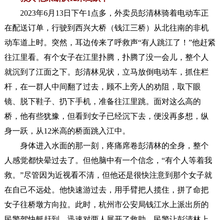
2023年6月13日下午1点多，外卖员彭清林骑着电动车正
在配送订单，行驶到西兴大桥（钱江三桥）从北往南的非机
动车道上时。突然，耳边传来了呼救声“有人跳江了！”他赶紧
往江里看。有个女子在江里扑腾，扑腾了没一会儿，整个人
就沉到了江面之下。彭清林见状，立马放倒电动车，抓住栏
杆，在一群人中间翻了过去，顾不上旁人的劝阻，取下眼
镜、脱下鞋子、扔下手机，准备往江里跳。面对这么高的
桥，他有些犹豫，但看到女子已经沉下去，便没再多想，纵
身一跃，从12米高的桥面跳入江中。
身体进入水面的那一刻，疼痛席卷彭清林的全身，整个
人感觉都快晕过去了。但他脑中有一个信念，“有个人等着我
救。”尽管因为近视看不清，但他还是很快注意到那个女子就
在自己不远处。他快速游过去，用手臂把人揽住，拼了命把
女子往桥墩方向拉。此时，杭州市公安局钱江水上派出所的
民警驾快艇赶到，迅速对两人展开了救助。民警让彭清林上