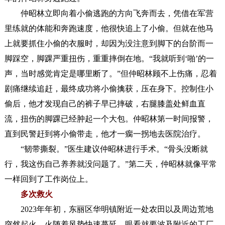
仲昭林立即向着小偷逃跑的方向飞奔而去，凭借在军营
里练就的体能和奔跑速度，他很快追上了小偷。但就在他马
上就要抓住小偷的衣服时，却因为没注意到脚下的台阶而一
脚踩空，脚踝严重扭伤，重重摔倒在地。“我就听到‘啪’的一
声，当时感觉肯定是哪里断了。”但仲昭林顾不上伤痛，忍着
剧痛继续追赶，最终成功将小偷擒获，压在身下。控制住小
偷后，他才发现自己的裤子早已摔破，右腿膝盖处鲜血直
流，扭伤的脚踝已经肿起一个大包。仲昭林第一时间报警，
直到民警赶到将小偷带走，他才一瘸一拐地去医院治疗。
“韧带撕裂。”医生建议仲昭林进行手术。“骨头没断就
行，我这伤自己养养就没问题了。”第二天，仲昭林就像平常
一样回到了工作岗位上。
多次救火
2023年年初，东丽区华明镇附近一处农田以及周边荒地
突然起火，火随着风势快速蔓延，眼看就要波及附近的工厂