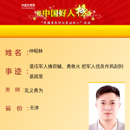
仲昭林
退伍军人擒窃贼、勇救火 把军人优良作风刻到
基因里
见义勇为
天津