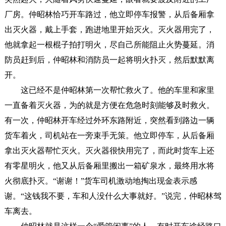
厂房。仲昭林恰巧开车路过，他立即停车报警，从后备厢拿
出灭火器，戴上手套，跑进地里开始灭火。灭火器用完了，
他就拿起一根棍子拍打明火，尽自己所能阻止火势蔓延。消
防员赶到后，仲昭林和消防员一起将明火扑灭，然后默默离
开。
这已经不是仲昭林第一次帮忙救火了。他的车里和家里
一直备着灭火器，为的就是方便在危急时刻能够及时救火。
有一次，仲昭林开车经过外环东路附近，突然看到路边一辆
货车着火，司机站在一旁束手无策。他立即停车，从后备厢
拿出灭火器帮忙灭火。灭火器很快用完了，而此时货车上还
有零星明火，他又从后备厢里搬出一箱矿泉水，最终用水将
火彻底扑灭。“谢谢！”货车司机激动地掏出现金表示感
谢。“这钱我不要，车和人没什么大事就好。”说完，仲昭林驾
车离去。