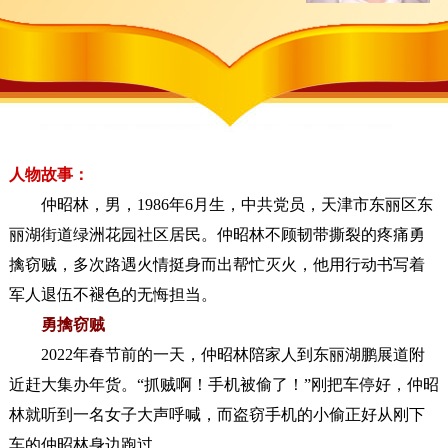
人物故事：
仲昭林，男，1986年6月生，中共党员，天津市东丽区东
丽湖街道绿洲花园社区居民。仲昭林不顾韧带撕裂的疼痛勇
擒窃贼，多次路遇火情挺身而出帮忙灭火，他用行动书写着
军人退伍不褪色的无悔担当。
勇擒窃贼
2022年春节前的一天，仲昭林陪家人到东丽湖鹏展道附
近赶大集办年货。“抓贼啊！手机被偷了！”刚把车停好，仲昭
林就听到一名女子大声呼喊，而盗窃手机的小偷正好从刚下
车的仲昭林身边跑过。