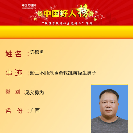
陈德勇
船工不顾危险勇救跳海轻生男子
见义勇为
广西