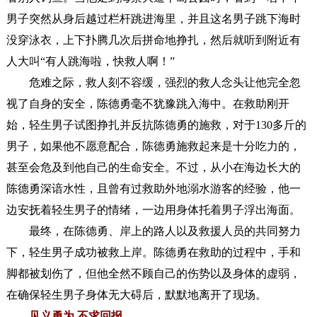
男子突然从身后越过栏杆跳进海里，并且这名男子跳下海时
没穿泳衣，上下扑腾几次后拼命地挣扎，然后就听到附近有
人大叫“有人跳海啦，快救人啊！”
危难之际，救人刻不容缓，强烈的救人念头让他完全忽
视了自身的安全，陈德勇毫不犹豫跳入海中。在救助刚开
始，轻生男子试图挣扎并反抗陈德勇的施救，对于130多斤的
男子，如果他不愿意配合，陈德勇施救起来是十分吃力的，
甚至会危及到他自己的生命安全。不过，从小在海边长大的
陈德勇深谙水性，且曾有过救助外地溺水游客的经验，他一
边安抚着轻生男子的情绪，一边用身体托着男子浮出海面。
最终，在陈德勇、岸上的路人以及救援人员的共同努力
下，轻生男子成功被救上岸。陈德勇在救助的过程中，手和
脚都被划伤了，但他全然不顾自己的伤势以及身体的虚弱，
在确保轻生男子身体无大碍后，默默地离开了现场。
见义勇为 不求回报