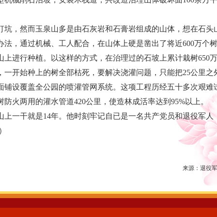
坑，然而玉泉山多是由石灰岩和石膏岩组成的山体，想在石头
办法，通过机械、工人配合，在山体上硬是凿出了将近600万个
山上进行种植。以这样的方式，在治理过的石坡上累计栽树650
开始种上的树全部枯死，要解决浇灌问题，只能把25公里之
面铺设覆盖全公园的喷灌管网系统。这项工程历经五十多次艰难
防火两用的灌水管道420公里，使造林成活率达到95%以上。
一干就是14年。他时刻牢记自已是一名共产党员和退役军人
）
来源：
退役