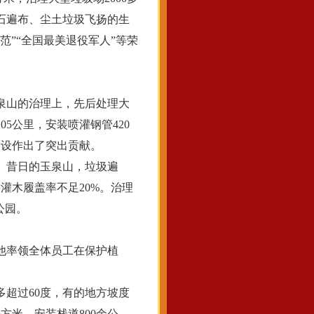
沙石遍布、尘土垃圾飞扬的生
”“全国最美退役军人”等荣
泉山的治理上，先后处理大
05公里，安装喷灌钢管420
建设作出了突出贡献。
。昔日的玉泉山，垃圾遍
灌木履盖率不足20%。治理
公园。
他率领全体员工在保护植
超过60度，有的地方坡度
方米、安装栈道800余公