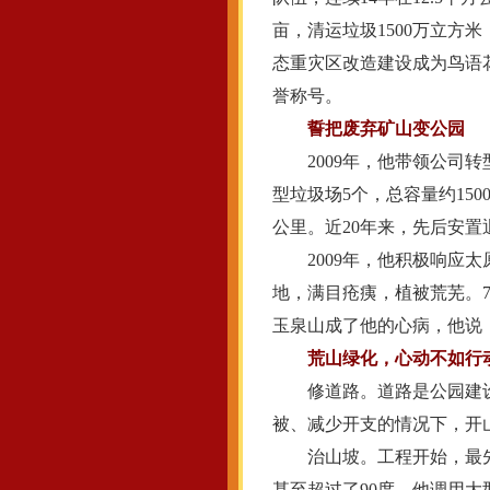
亩，清运垃圾1500万立方
态重灾区改造建设成为鸟语
誉称号。
誓把废弃矿山变公园
2009年，他带领公司转
型垃圾场5个，总容量约150
公里。近20年来，先后安置
2009年，他积极响应太
地，满目疮痍，植被荒芜。7
玉泉山成了他的心病，他说
荒山绿化，心动不如行
修道路。道路是公园建设
被、减少开支的情况下，开山
治山坡。工程开始，最先治
甚至超过了90度，他调用大