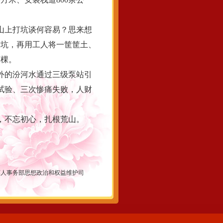
山上打坑谈何容易？思来想
树坑，再用工人将一筐筐土、
万棵。
外的汾河水通过三级泵站引
试验、三次惨痛失败，人财
，不忘初心，扎根荒山。
军人事务部思想政治和权益维护司