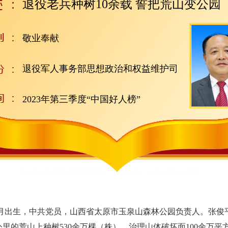
退役老兵种树10余载 誓把荒山变公园
敬业奉献
退役军人事务部思想政治和权益维护司
2023年第三季度“中国好人榜”
2月出生，中共党员，山西省太原市玉泉山森林公园负责人。张俊
方公里的荒山上种树530余万棵（株），治理山体破坏面100余万平