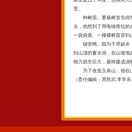
里。
种树苗。要栽树首先得打
去，他想到了用电锤凿坑的
一袋袋粪、一棵棵树苗背到
铺管网。因为干旱缺水，一
到山顶的蓄水池，在山坡地
物力损失巨大，最终建成浇树
为了改造玉泉山，他在山上
（责任编辑：周胜武 李学东