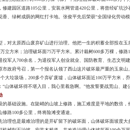
米，修建园区道路105公里，安装水网管道420公里，将曾经矿坑
花香、绿树成荫的网红打卡地。张俊平先后荣获“全国绿化劳动模范
型，对太原西山废弃矿山进行治理。他把一生的积蓄全部投在玉
0万立方米；治理破坏面75万平方米。累计栽树600多万棵，修路1
退役军人700余名，为退役军人创业就业、国防教育、生态文明
原市政府号召，第一个报名认领了西山这片破坏最严重的玉泉山
个大垃圾场，200多个弃矿废墟，山体破坏面近100万平方米，乔
：“山体破坏得不堪入目，我心里着急啊。”他发誓要战荒山、建
动
的基础设施。在陡峭的山坡上修路，施工难度是平地的数倍，
修路100多公里，终将险滩变通途。
理也是最难治理的是开矿留下的破坏面，山体破坏面坡度大多
型机械削石治坡，安装木栈道，共改造治理山体破坏面100余万平