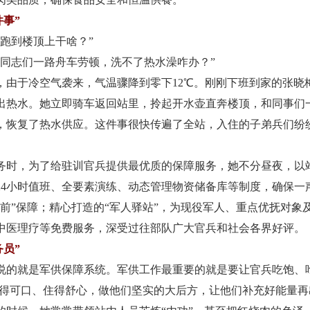
件事”
跑到楼顶上干啥？”
志们一路舟车劳顿，洗不了热水澡咋办？”
，由于冷空气袭来，气温骤降到零下12℃。刚刚下班到家的张晓
出热水。她立即骑车返回站里，拎起开水壶直奔楼顶，和同事们
，恢复了热水供应。这件事很快传遍了全站，入住的子弟兵们纷
时，为了给驻训官兵提供最优质的保障服务，她不分昼夜，以
24小时值班、全要素演练、动态管理物资储备库等制度，确保一
支前”保障；精心打造的“军人驿站”，为现役军人、重点优抚对象
中医理疗等免费服务，深受过往部队广大官兵和社会各界好评。
务员”
就是军供保障系统。军供工作最重要的就是要让官兵吃饱、吃
吃得可口、住得舒心，做他们坚实的大后方，让他们补充好能量再