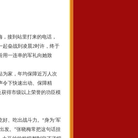
梅，接到站里打来的电话，
一起奋战到凌晨2时许，终于
纷用一连串的军礼向她致
站为家，年均保障近万人次
声令下快速出动、保障精
及获得市级以上荣誉的功臣模
好、吃出战斗力。“身为‘军
出发。”张晓梅常把这句话挂