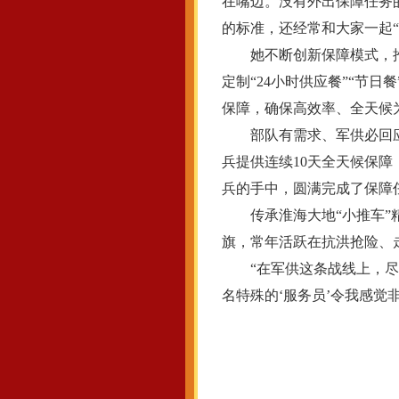
在嘴边。没有外出保障任务
的标准，还经常和大家一起“
她不断创新保障模式，推出
定制“24小时供应餐”“节日
保障，确保高效率、全天候
部队有需求、军供必回应。2
兵提供连续10天全天候保障
兵的手中，圆满完成了保障
传承淮海大地“小推车”精
旗，常年活跃在抗洪抢险、
“在军供这条战线上，尽自
名特殊的‘服务员’令我感觉