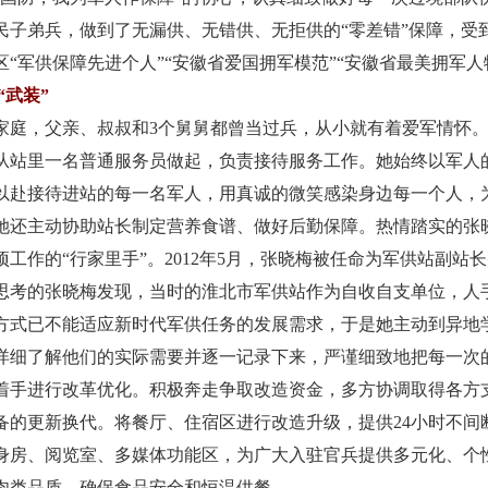
人民子弟兵，做到了无漏供、无错供、无拒供的“零差错”保障，
“军供保障先进个人”“安徽省爱国拥军模范”“安徽省最美拥军人物
“武装”
，父亲、叔叔和3个舅舅都曾当过兵，从小就有着爱军情怀。2
从站里一名普通服务员做起，负责接待服务工作。她始终以军人
以赴接待进站的每一名军人，用真诚的微笑感染身边每一个人，
她还主动协助站长制定营养食谱、做好后勤保障。热情踏实的张
工作的“行家里手”。2012年5月，张晓梅被任命为军供站副站
考的张晓梅发现，当时的淮北市军供站作为自收自支单位，人
方式已不能适应新时代军供任务的发展需求，于是她主动到异地
详细了解他们的实际需要并逐一记录下来，严谨细致地把每一次
着手进行改革优化。积极奔走争取改造资金，多方协调取得各方支
备的更新换代。将餐厅、住宿区进行改造升级，提供24小时不间
身房、阅览室、多媒体功能区，为广大入驻官兵提供多元化、个
肉类品质，确保食品安全和恒温供餐。