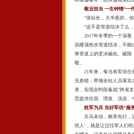
敬业担当 一生钟情“一
“张站长，大半夜的，你
“这不是管道结冰了么，同
2017年冬季的一个深夜
说楼顶热水管道结冰，不能
将管道上的坚冰融化、破除
敬。
21年来，每当有军供任务
无差错；带领全站人员落实
准，实现全时段备战“跨省
范提供住宿、理发、洗浴、
姓军为兵 当好军供“服
兵马未动，粮草先行，说的
供人’，就是让过往军人们