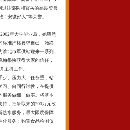
受到过往部队和官兵的高度赞誉
”“安徽好人”等荣誉。
002年大学毕业后，她毅然
的标准严格要求自己，始终
为淮北市军供站迎来一系列
晓梅很快获得大家的信任，
长并主持工作。
手少、压力大、任务重，站
学习、向同行讨教，在提供
的服务做细、做实。将基本
持，把争取来的200万元改
断热水服务，最大限度保障
性化服务；购置食品检测仪