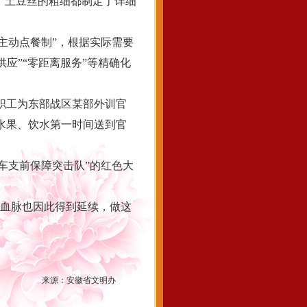
、土豆丝的粗细都制定了详细
主动点餐制”，根据实际需要
供应”“零距离服务”等精确化
站职工为东部战区某部外训官
、水果、饮水第一时间送到官
车支前保障突击队”的红色大
血脉也因此得到延续，做这
来源：
安徽省文明办