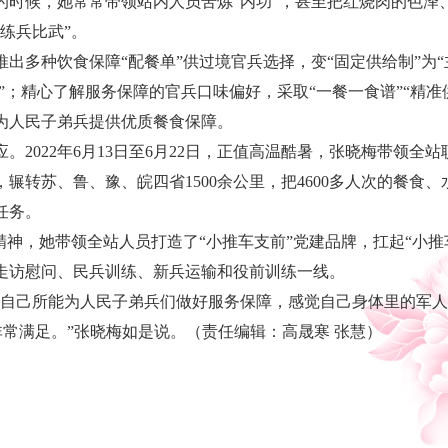
的时候，她常常带领站内人员苦炼“内功”，甚至把红烧肉的色泽
练兵比武”。
多种饮食保障“配餐单”供过境官兵选择，变“固定供给制”为“
餐”；精心了解服务保障的官兵口味偏好，采取“一餐一食谱”“精准
为人民子弟兵提供优质餐食保障。
022年6月13日至6月22日，正值高温酷暑，张晓梅带领全
，辗转苏、鲁、豫、皖四省1500余公里，把4600多人次的餐食
任务。
神，她带领全站人员打造了“小推车支前”党建品牌，扛起“小推
走访慰问、民兵训练、新兵运输和役前训练一线。
己所能为人民子弟兵们做好服务保障，感觉自己身体里的军人
非常满足。”张晓梅如是说。（责任编辑：高晟寒 张慧）