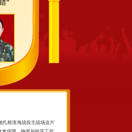
错”
，她扎根淮海战役主战场这片
伙食保障、物资补给等工作，