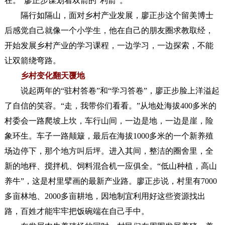
在。”廖正步谋划着双箭的“利箭”。
隔行如隔山，面对乡村产业发展，廖正步这个留美博士
后感觉自己就像一个小学生，他在自己的朋友圈求教取经，
开始发展乡村产业的学习课程，一边学习，一边探索，不能
让双箭绕弯路。
乡村变化翻天覆地
说起两年的“驻村答卷”和“学习答卷”，廖正步脸上洋溢起
了自信的笑容。“走，我带你们看看。”从地处海拔400多米的
村委会一路爬坡上坎，车行山间，一边是地，一边是崖，险
象环生。车子一路颠簸，最后在海拔1000多米的一个新养殖
场边停下，那个地方叫后坪。进入其间，整洁的圈舍里，全
新的地秤、搅拌机、饲料混合机一应俱全。“低山种植，高山
养牛”，这是村里擘画的最新产业路。廖正步说，村里有7000
多亩林地、2000多亩耕地，因地制宜利用好这些资源找出
路，百姓才能牢牢把饭碗端在自己手中。