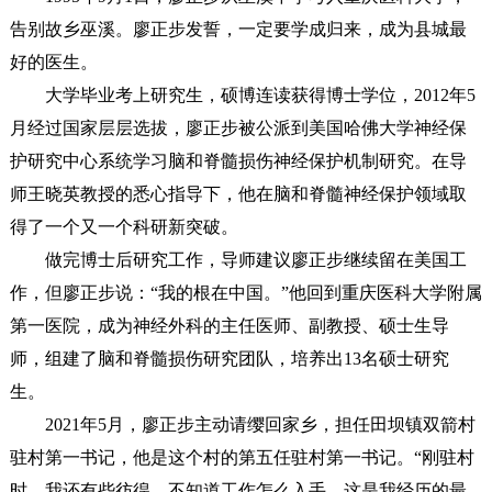
告别故乡巫溪。廖正步发誓，一定要学成归来，成为县城最
好的医生。
大学毕业考上研究生，硕博连读获得博士学位，2012年5
月经过国家层层选拔，廖正步被公派到美国哈佛大学神经保
护研究中心系统学习脑和脊髓损伤神经保护机制研究。在导
师王晓英教授的悉心指导下，他在脑和脊髓神经保护领域取
得了一个又一个科研新突破。
做完博士后研究工作，导师建议廖正步继续留在美国工
作，但廖正步说：“我的根在中国。”他回到重庆医科大学附属
第一医院，成为神经外科的主任医师、副教授、硕士生导
师，组建了脑和脊髓损伤研究团队，培养出13名硕士研究
生。
2021年5月，廖正步主动请缨回家乡，担任田坝镇双箭村
驻村第一书记，他是这个村的第五任驻村第一书记。“刚驻村
时，我还有些彷徨，不知道工作怎么入手，这是我经历的最