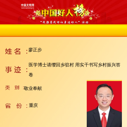
廖正步
医学博士请缨回乡驻村 用实干书写乡村振兴答
卷
敬业奉献
重庆