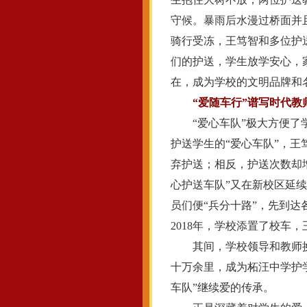
守候。暴雨后水漫过桥面并
骑行受冻，王笃智和多位护
们的护送，学生放学安心，
在，成为学校的文明品牌和
“爱随车行”谱写时代教
“爱心车队”极大方便了学
护送学生的“爱心车队”，王
弃护送；相反，护送次数却增
心护送车队”又在新校区延
员们便“兵分十路”，先到
2018年，学校添置了校车
其间，学校领导和教师换了
十万余里，成为柘汪中学护
车队”继续爱的传承。