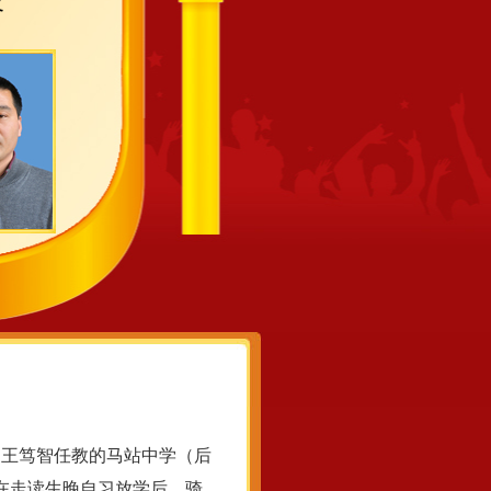
路
，王笃智任教的马站中学（后
在走读生晚自习放学后，骑