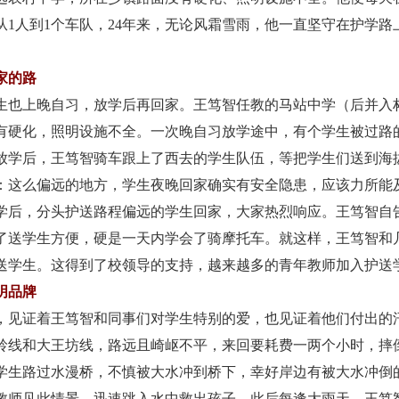
1人到1个车队，24年来，无论风霜雪雨，他一直坚守在护学路
家的路
生也上晚自习，放学后再回家。王笃智任教的马站中学（后并入
有硬化，照明设施不全。一次晚自习放学途中，有个学生被过路
放学后，王笃智骑车跟上了西去的学生队伍，等把学生们送到海拔
：这么偏远的地方，学生夜晚回家确实有安全隐患，应该力所能
后，分头护送路程偏远的学生回家，大家热烈响应。王笃智自
了送学生方便，硬是一天内学会了骑摩托车。就这样，王笃智和
送学生。这得到了校领导的支持，越来越多的青年教师加入护送
明品牌
见证着王笃智和同事们对学生特别的爱，也见证着他们付出的
线和大王坊线，路远且崎岖不平，来回要耗费一两个小时，摔
两个学生路过水漫桥，不慎被大水冲到桥下，幸好岸边有被大水冲
教师见此情景，迅速跳入水中救出孩子。此后每逢大雨天，王笃