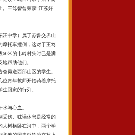
上。王笃智曾荣获“江苏好
柘汪中学）属于苏鲁交界山
的摩托车撞倒，这对于王笃
60米的韦岭村头时已是满
及地帮助他们。
告奋勇送西部山区的学生。
几位青年教师开始骑着摩托
学生回家的行列。
汗水与心血。
倒受伤、耽误休息是经常的
倒的大树横卧在河中，两个学
智和他的同事就轮流在桥上