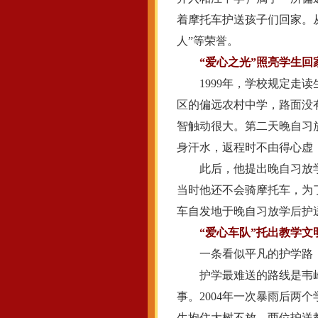
着摩托车护送孩子们回家。从
人”等荣誉。
“爱心之光”照亮学生回
1999年，学校规定走读
区的偏远农村中学，路面没
智触动很大。第二天晚自习
身汗水，返程时不由得心虚
此后，他提出晚自习放学
当时他还不会骑摩托车，为
车自发地于晚自习放学后护
“爱心车队”托出教学文
一条看似平凡的护学路，
护学最难送的路线是韦岭
事。2004年一次暴雨后
生抱住大树不放，两位护送