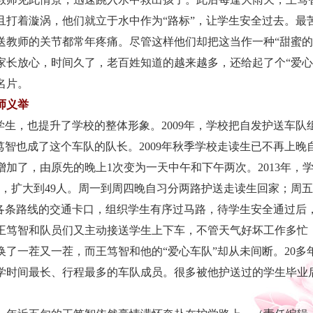
且打着漩涡，他们就立于水中作为“路标”，让学生安全过去。最
送教师的关节都常年疼痛。尽管这样他们却把这当作一种“甜蜜的
家长放心，时间久了，老百姓知道的越来越多，还给起了个“爱心
名片。
师义举
生，也提升了学校的整体形象。2009年，学校把自发护送车队组
笃智也成了这个车队的队长。2009年秋季学校走读生已不再上晚
加了，由原先的晚上1次变为一天中午和下午两次。2013年，
续，扩大到49人。周一到周四晚自习分两路护送走读生回家；周
达各条路线的交通卡口，组织学生有序过马路，待学生安全通过后
，王笃智和队员们又主动接送学生上下车，不管天气好坏工作多忙
一茬又一茬，而王笃智和他的“爱心车队”却从未间断。20多
学时间最长、行程最多的车队成员。很多被他护送过的学生毕业