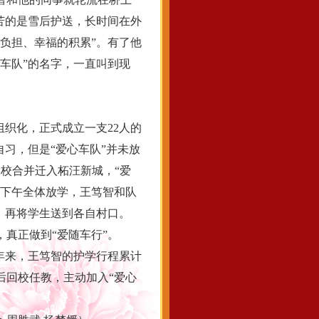
苦的是雪后护送，长时间在外
负担、幸福的积累”。有了他
车队”的名字，一直叫到现
织化，正式成立一支22人的
自习，但是“爱心车队”并未放
学校合并迁入柘汪新城，“爱
五下午全体放学，王笃智和队
，再将学生送到各自村口。
，真正做到“爱随车行”。
年来，王笃智的护学行程累计
后回校任教，主动加入“爱心