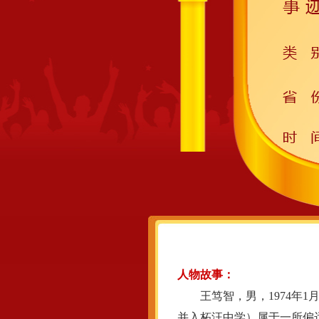
人物故事：
王笃智，男，1974年1月
并入柘汪中学）属于一所偏