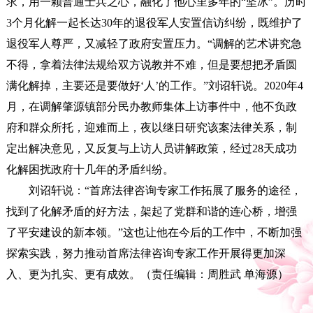
求，用一颗普通士兵之心，融化了他心里多年的“坚冰”。历时
3个月化解一起长达30年的退役军人安置信访纠纷，既维护了
退役军人尊严，又减轻了政府安置压力。
“调解的艺术讲究急
不得，拿着法律法规给双方说教并不难，但是要想把矛盾圆
满化解掉，主要还是要做好‘人’的工作。”刘诏轩说。2020年4
月，在调解肇源镇部分民办教师集体上访事件中，他不负政
府和群众所托，迎难而上，夜以继日研究该案法律关系，制
定出解决意见，又反复与上访人员讲解政策，经过28天成功
化解困扰政府十几年的矛盾纠纷。
刘诏轩说：“首席法律咨询专家工作拓展了服务的途径，
找到了化解矛盾的好方法，架起了党群和谐的连心桥，增强
了平安建设的新本领。”这也让他在今后的工作中，不断加强
探索实践，努力推动首席法律咨询专家工作开展得更加深
入、更为扎实、更有成效。（责任编辑：周胜武 单海源）