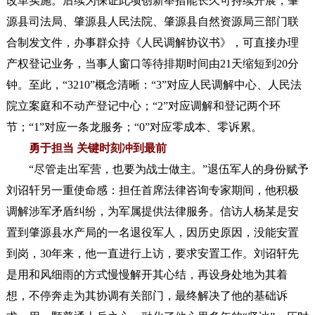
改革实施。后续为保证此项创新举措能长久可持续开展，肇
源县司法局、肇源县人民法院、肇源县自然资源局三部门联
合制发文件，办事群众持《人民调解协议书》，可直接办理
产权登记业务，当事人窗口等待排期时间由21天缩短到20分
钟。至此，“3210”概念清晰：“3”对应人民调解中心、人民法
院立案庭和不动产登记中心；“2”对应调解和登记两个环
节；“1”对应一条龙服务；“0”对应零成本、零诉累。
勇于担当 关键时刻冲到最前
“尽管走出军营，也要为战士做主。”退伍军人的身份赋予
刘诏轩另一重使命感：担任首席法律咨询专家期间，他积极
调解涉军矛盾纠纷，为军属提供法律服务。
信访人杨某是安
置到肇源县水产局的一名退役军人，因历史原因，没能安置
到岗，30年来，他一直进行上访，要求安置工作。刘诏轩先
是用和风细雨的方式慢慢解开其心结，再设身处地为其着
想，不停奔走为其协调有关部门，最终解决了他的基础诉