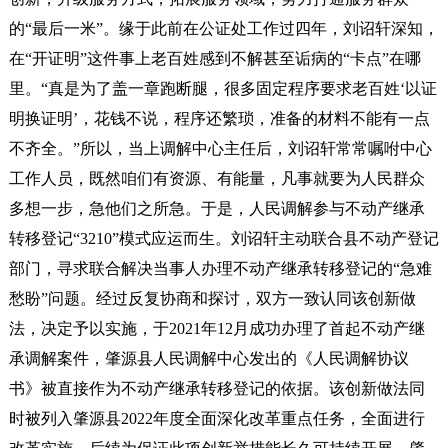
的“最后一米”。
缘于此前在公证处工作过四年，刘诏轩深知，
在“开证明”这件事上老百姓感到不解甚至诟病的“卡点”在哪
里。“真是为了盖一章跑断腿，很多固定程序要求老百姓‘以证
明换证明’，花钱不说，程序还繁琐，准备的材料不能有一点
不齐全。”所以，当上调解中心主任后，刘诏轩常常嘱咐中心
工作人员，既然咱们有资源、有能量，凡事就要为人民群众
多想一步，急他们之所急。于是，人民调解参与不动产继承
转移登记“3210”模式应运而生。刘诏轩主动联合县不动产登记
部门，寻求联合解决当事人办理不动产继承转移登记的“急难
愁盼”问题。经过反复协商和探讨，双方一致认同该创新做
法，决定予以实施，于2021年12月成功办理了首起不动产继
承调解案件，肇源县人民调解中心发出的《人民调解协议
书》被直接作为不动产继承转移登记的依据。该创新做法同
时被列入肇源县2022年度全面深化改革重点任务，全面进行