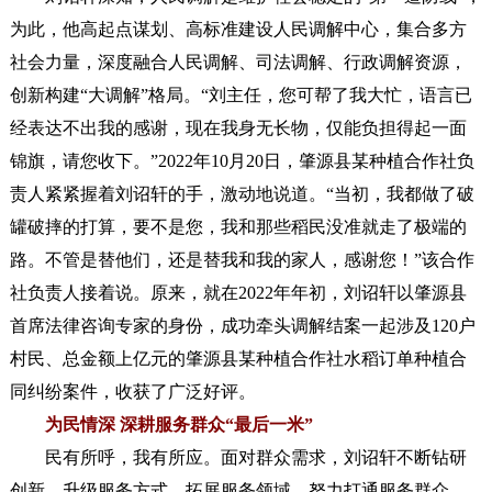
为此，他高起点谋划、高标准建设人民调解中心，集合多方
社会力量，深度融合人民调解、司法调解、行政调解资源，
创新构建“大调解”格局。“刘主任，您可帮了我大忙，语言已
经表达不出我的感谢，现在我身无长物，仅能负担得起一面
锦旗，请您收下。”2022年10月20日，肇源县某种植合作社负
责人紧紧握着刘诏轩的手，激动地说道。“当初，我都做了破
罐破摔的打算，要不是您，我和那些稻民没准就走了极端的
路。不管是替他们，还是替我和我的家人，感谢您！”该合作
社负责人接着说。
原来，就在2022年年初，刘诏轩以肇源县
首席法律咨询专家的身份，成功牵头调解结案一起涉及120户
村民、总金额上亿元的肇源县某种植合作社水稻订单种植合
同纠纷案件，收获了广泛好评。
为民情深 深耕服务群众“最后一米”
民有所呼，我有所应。面对群众需求，刘诏轩不断钻研
创新，升级服务方式，拓展服务领域，努力打通服务群众