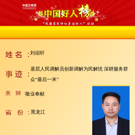
刘诏轩
基层人民调解员创新调解为民解忧 深耕服务群
众“最后一米”
敬业奉献
黑龙江