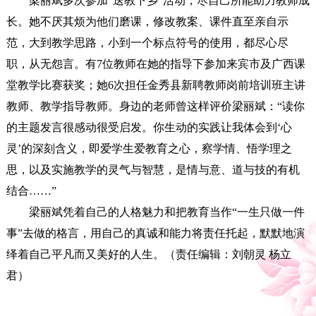
梁丽斌多次参加“送教下乡”活动，尽自己所能助力教师成
长。她不厌其烦为他们磨课，修改教案、课件直至亲自示
范，大到教学思路，小到一个标点符号的使用，都尽心尽
职，从无怨言。有7位教师在她的指导下参加来宾市及广西课
堂教学比赛获奖；她6次担任金秀县新聘教师岗前培训班主讲
教师、教学指导教师。
身边的老师曾这样评价梁丽斌：“读你
的主题发言很感动很受启发。你生动的实践让我体会到‘心
灵’的深刻含义，即爱学生爱教育之心，察学情、悟学理之
思，以及实施教学的灵气与智慧，是情与意、道与技的有机
结合……”
梁丽斌凭着自己的人格魅力和把教育当作“一生只做一件
事”去做的格言，用自己的真诚和能力将责任托起，默默地演
绎着自己平凡而又美好的人生。（责任编辑：刘朝灵 杨立
君）