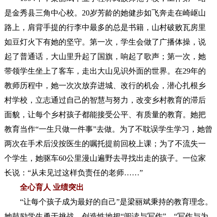
是金秀县三角中心校。20岁芳龄的她健步如飞奔走在崎岖山
路上，肩背手提的行李中最多的总是书籍，山村破败瓦房里
如豆灯火下有她的坚守。第一次，学生会做了广播体操，说
起了普通话，大山里升起了国旗，响起了歌声；第一次，她
带领学生坐上了客车，走出大山见识外面的世界。
在29年的
教师历程中，她一次次放弃进城、改行的机会，潜心扎根乡
村学校，立志通过自己的智慧与努力，改变乡村教育的滞后
面貌，让每个乡村孩子都能接受公平、有质量的教育。她把
教育当作“一生只做一件事”去做。
为了不耽误学生学习，她曾
两次在手术后没按医生的嘱托提前回校上课；
为了不流失一
个学生，她驱车60公里漫山遍野去寻找出走的孩子。一位家
长说：“从未见过这样负责任的老师……”
全心育人 业绩突出
“让每个孩子成为最好的自己”是梁丽斌秉持的教育理念。
她鼓励学生勇于挑战，创造性地把“阅读与写作”、“写作与为