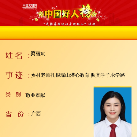
梁丽斌
乡村老师扎根瑶山潜心教育 照亮学子求学路
敬业奉献
广西