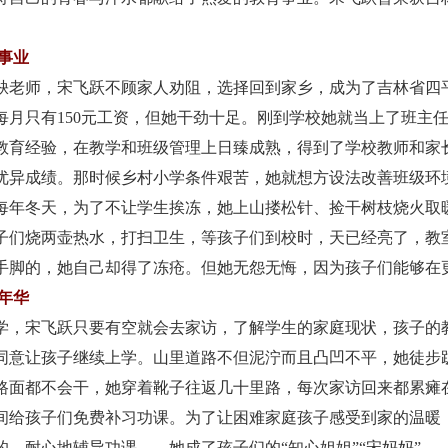
事业
缺老师，宋飞跃不顾家人劝阻，选择回到家乡，成为了吉林省四
每月只有150元工资，但她干劲十足。刚到学校她就当上了班主
教育经验，在教学和班级管理上日臻成熟，得到了学校教师和家
优异成绩。
那时候乡村小学条件艰苦，她就想方设法改善班级环
每年冬天，为了不让学生挨冻，她上山搂松针、捡干树枝烧火取暖
子们烧两壶热水，打扫卫生，等孩子们到校时，天已经亮了，教
伤手脚的，她自己却得了冻疮。但她无怨无悔，因为孩子们能够在
年华
，宋飞跃只要有空就会去家访，了解学生的家庭现状，孩子的
同意让孩子继续上学。山里道路不但泥泞而且凸凹不平，她徒步
路面都不会干，她穿着靴子往返几十里路，每次家访回来都累瘫
间给孩子们免费补习功课。为了让困难家庭孩子感受到家的温暖
，耐心地辅导功课……她成了孩子们的“知心姐姐”“宋妈妈”。