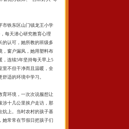
平市铁东区山门镇龙王小学
任，每天潜心研究教育心理
长的认可，她所教的班级多
境，窗户漏风，她用塑料布
，连续5年坚持每天早上5
室里不但干净而且温暖，全
更舒适的环境中学习。
教育环境，一次次说服想让
跋涉十几公里挨户走访，那
在炕上。当时农村的孩子基
，她常常在节假日把孩子们