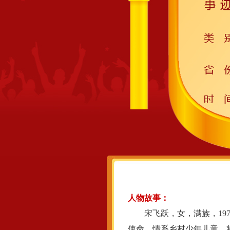
人物故事：
宋飞跃，女，满族，197
使命，情系乡村少年儿童，