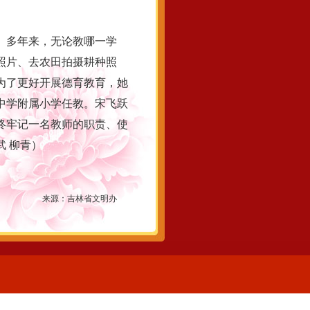
。多年来，无论教哪一学
照片、去农田拍摄耕种照
为了更好开展德育教育，她
三中学附属小学任教。宋飞跃
始终牢记一名教师的职责、使
 柳青）
来源：
吉林省文明办