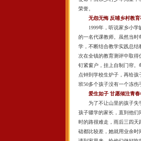
荣誉。
无怨无悔 反哺乡村教育
1999年，听说家乡小学
的一名代课教师。虽然当时
学，不断结合教学实践总结
次在全镇的教育测评中取得
钉紧窗户，挂上自制门帘。
点钟到学校生炉子，再给孩
班50多个孩子没有一个冻
爱生如子 甘愿倾注青春
为了不让山里的孩子失学
孩子辍学的家长，直到他们
时的路很难走，雨后三四天
础都比较差，她就用业余时
请到家里来，给他们做好吃的