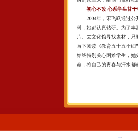
初心不改 心系学生甘于
2004年，宋飞跃通过公
科，她都认真钻研。为了丰
片、去文化馆寻找素材，只
写下阅读《教育五十五个细
始终特别关心困难学生，她
命，将自己的青春与汗水都