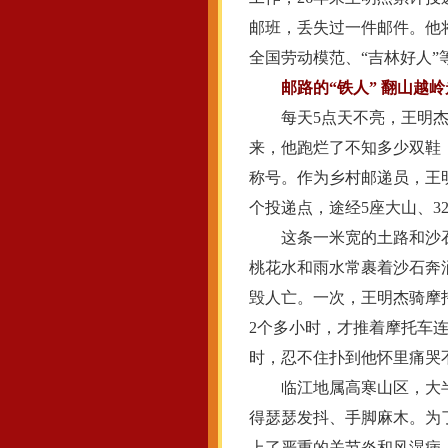
邮班，丢失过一件邮件。他
全国劳动模范、“吉林好人”
邮路的“铁人” 翻山越
每天5点天不亮，王明杰就
来，他跑烂了不知多少双鞋，
称号。作为乡村邮递员，王明
个投递点，途经5座大山、3
这条一米宽的土路和沙石
桃花水和雨水常裹着沙石奔
毁人亡。一次，王明杰骑摩
2个多小时，才推着摩托车
时，忍不住扑到他怀里痛哭
临江地属高寒山区，大半年
得瑟瑟发抖、手脚麻木。为
上了严重的关节炎和风湿病