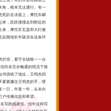
夹角，根本无法通行。有一
死死趴在冰面上，摩托车瞬
起来，跌跌撞撞走到附近的
上来，摩托车瓦盖和大灯被
无反顾地长年跋涉在这条环
洪拦坝，看守全镇唯一一台
通信尚未完全畅通的情况下推
知书填错了地址，王明杰四
手紧紧攥住王明杰的手，哽
复一日，年复一年，从未向
万户传播信息和希望。
名写的感谢信。信中这样写