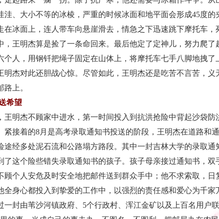
洼洼、大小不等的冰棱，严重的时候冰面和地平面会形成45度的
走在冰面上，连人带车向悬崖滑去，情急之下迅速跳下摩托车，
中，王明杰算是捡了一条命回来。最后他定了定神儿，努力爬了
六个人，用钢钎把绳子固定在山体上，将摩托车七手八脚地拽了
王明杰对此还胆战心惊。尽管如此，王明杰还是吃苦不言苦，义
邮路上。
户送希望
王明杰不顾家中进水，第一时间投入到抗洪抢险中背起沙袋防
。紧接着的8月是高考录取通知书投送的阶段，王明杰在道路和
险途经多处泥石流和公路塌方路段。其中一封吉林大学的录取通
到了这个险些错失录取通知书的孩子。孩子母亲接过通知书，双
不顾个人安危及时安全地把邮件送到群众手中；他不求索取，日
他全身心都投入到挚爱的工作中，以强烈的责任感和爱心为千家
封由苇沙河镇政府、5个行政村、浑江金矿以及上百名用户联