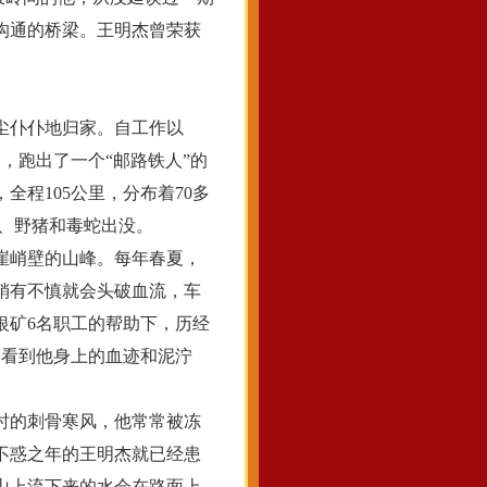
沟通的桥梁。王明杰曾荣获
尘仆仆地归家。自工作以
，跑出了一个“邮路铁人”的
程105公里，分布着70多
熊、野猪和毒蛇出没。
崖峭壁的山峰。每年春夏，
稍有不慎就会头破血流，车
银矿6名职工的帮助下，历经
子看到他身上的血迹和泥泞
时的刺骨寒风，他常常被冻
不惑之年的王明杰就已经患
山上流下来的水会在路面上