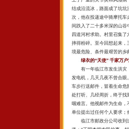
结成沿流冰，路面成了坑坑
次，他在投递途中骑摩托车
间跌入了二十多米深的山谷
四道河村求助。村里召集了
摔得粉碎。至今回想起来，
境最危险、条件最艰苦的乡
绿衣的“天使” 千家万
有一年临江市发生洪灾，
发电机，几天几夜不曾合眼
车步行送邮件，冒着生命危
处打听、几经周折，终于找
咽难言。他视邮件为生命，
单位提出过任何个人要求；
临江市邮政分公司收到过一