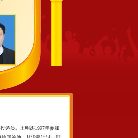
递员。王明杰1997年参加
山峻岭间的他，从没延误过一期