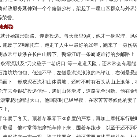
将邮政服务延伸到一个个偏僻乡村，架起了一座山区群众与外界
等荣誉。
岭走邮路
开始跋涉邮路、奔走投递。每天夜里9点，他才一身泥泞、风
跑废了5辆摩托车，跑走了人生中最好的26年，跑来了一身伤病
杰常年跋涉在长白山脚下、鸭绿江畔一条崎岖难行的乡邮路上，全
2条河流以及“刀尖砬子”“老虎口”等一道道天险，还常常会有黑
路坑坑包包、低洼不平，左侧是洪流滚滚的鸭绿江，右侧是悬
涌而下，形成泥石流和山体滑坡，还时不时有石头从山上滚落，
托车去金银矿投递信件，遇到山体滑坡，道路完全阻断。他在金
连滚带爬地翻过大山。他回家时已经半夜，在家苦苦等候他的妻
不止。
属于冬天。顶着冬季零下30多度的严寒，再加上摩托车行驶
了取暖，他时常得把摩托车停下来，围着车跑步，以至于还不到
，走起路来一瘸一拐。除了抗严寒，他还需要与冰霜作斗争。从