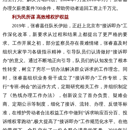
办理欠薪类案件700余件，帮助劳动者追回工资上千万元。
利为民所谋 高效维权护权益
2019年，张睿嘉任队长伊始，正赶上北京市“接诉即办”工
作深化改革，新要求从过程和结果上都提出了更严格的要
求。工作开展之初，部分监察员存在畏难情绪，张睿嘉及时
组织大家学习各级指示精神，引导队员们认清做好“接诉即
办”的意义。通过不断地正向引导，队员们的认知发生了根本
性转变，树立了穷尽一切办法解决群众诉求的工作理念。同
时，张睿嘉组织业务骨干成立了“接诉即办”工作专班，实
行“专班-例会”的运作方式，定期研究相关工作，并组织制定
了《热线办理工作办法》，创新设立了首办负责、疑难会
商、定期公示等制度，细化了接诉、流转、办理、反馈等标
准，在维护劳动者合法权益工作中做到“诉求响应百分百、投
诉维权零跑动”,极大提高了“接诉即办”工作规范化水平。在他