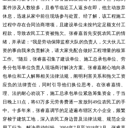
案件涉及人数较多，且春节临近工人返乡在即，他主动放弃
休息，迅速从家中前往现场参与处置。经了解，该工程施工
过程中存在合同洽商增项，且建设单位未按约定足额支付工
程款，导致农民工工资被拖欠。张睿嘉首先安抚农民工的情
绪，并承诺：“我是劳动保障监察大队的负责人，欠大伙儿工
资的事由我来负责解决，请大家先配合做好工程增量的核算
工作。”随后，张睿嘉召集了建设单位、施工总承包单位、劳
务分包等单位负责人现场商讨解决方案。张睿嘉耐心地向承
包单位和工人解释相关法律法规，阐明利害关系和拖欠工资
应负的法律责任，同时引导他们换位思考。在张睿嘉情、
理、法的耐心劝说下，施工总承包单位紧急筹集资金，于当
日晚上11点，将63万多元劳务费逐一发放到49位农民工的手
中。十多年来，张睿嘉调节的足迹遍布辖区大小企业，频繁
穿梭于建筑工地，深入农民工身边普及法律法规、规范企业
用工行为、解决劳动纠纷。2004年7月至2018年3月，张睿嘉