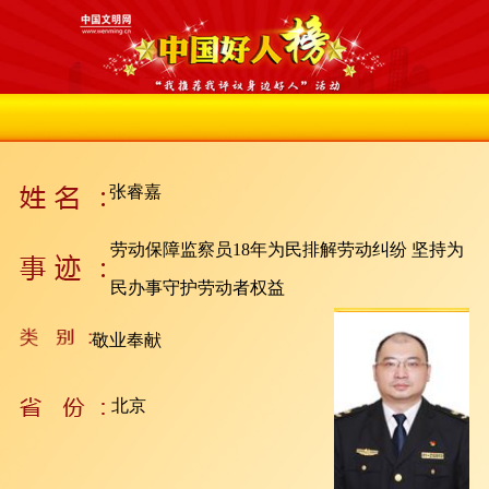
张睿嘉
劳动保障监察员18年为民排解劳动纠纷 坚持为
民办事守护劳动者权益
敬业奉献
北京