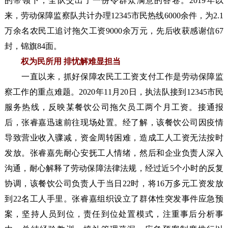
的带领下，全队交出了一份令群众满意的答卷。2019年以
来，劳动保障监察队共计办理12345市民热线6000余件，为2.1
万余名农民工追讨拖欠工资9000余万元，先后收获感谢信67
封，锦旗84面。
权为民所用 排忧解难显担当
一直以来，抓好保障农民工工资支付工作是劳动保障监
察工作的重点难题。2020年11月20日，执法队接到12345市民
服务热线，反映某餐饮公司拖欠员工两个月工资。接通报
后，张睿嘉迅速前往现场处置。经了解，该餐饮公司因疫情
导致营业收入骤减，资金周转困难，造成工人工资无法按时
发放。张睿嘉先耐心安抚工人情绪，然后和企业负责人深入
沟通，耐心解释了劳动保障法律法规，经过近5个小时的反复
协调，该餐饮公司负责人于当日22时，将16万多元工资发放
到22名工人手里。张睿嘉组织设立了群体性突发事件应急预
案，坚持人员到位，责任到位处置模式，注重事后分析事