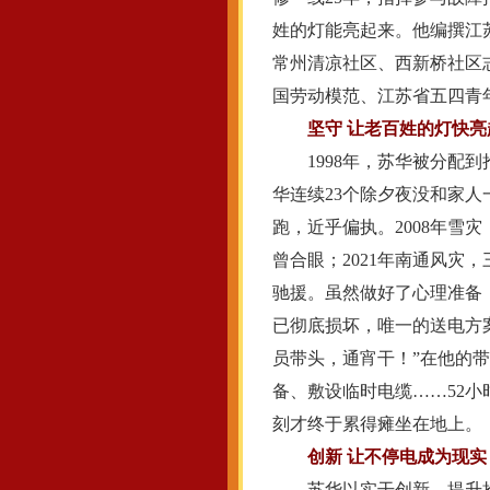
姓的灯能亮起来。他编撰江
常州清凉社区、西新桥社区志
国劳动模范、江苏省五四青
坚守 让老百姓的灯快亮
1998年，苏华被分配到抢
华连续23个除夕夜没和家人
跑，近乎偏执。2008年雪灾
曾合眼；2021年南通风灾
驰援。虽然做好了心理准备
已彻底损坏，唯一的送电方
员带头，通宵干！”在他的带
备、敷设临时电缆……52
刻才终于累得瘫坐在地上。
创新 让不停电成为现实
苏华以实干创新，提升抢