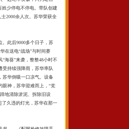
百姓少停电不停电。带队创建
士2000余人次。苏华荣获全
。此后9000多个日子，苏
华在送电“战场”与时间赛
风“海葵”来袭，整整48小时不
州遭受持续强降雨，苏华率队
，苏华倒吸一口凉气。设备
的眼神，苏华迎难而上，“党
停蹄地清除淤泥、拆除旧设
起了久违的灯光，苏华在那一
具书——《配网抢修故障手