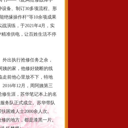
种设备、制订30多项流程、形
能绝缘操作杆”等10余项成果
战演练，于2021年4月，实
户精准供电，让百姓生活不停
。外出执行抢修任务之余，
周阿姨的家，他修好烧断的线
临走前他心里放不下，特地
016年12月，周阿姨第三
抢修生涯，苏华笔记本上的名
员服务队正式成立。苏华带队
扶困难人士2000余人次。
抢修的地方，都是漆黑一片。