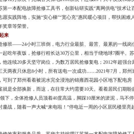
苏第一本配电故障抢修工具书，创新钻研实践“离网供电”技术让
愿实践阵地，实施“安心梯”“宽心充”惠民暖心项目，帮扶困难人
年奖章等荣誉。
起来
修班——24小时三班倒，电力行业最脏、最苦、最累的一线岗位
一起吃年夜饭，抢修行程长达30万公里，相当于绕地球7圈半。苏
，他连续20多天坚守岗位，为数万居民抢修复电；2012年超强台
，三天两夜只休息8小时，所有送电一次成功……2021年7月，郑
，可到了郑州看着被泥水完全浸泡的锦雍西花园小区地下配电房
案就是全部换新，而这，在往常大约需要10天。看着居民们期盼
领下，全体抢修人员顶着40度高温，脚踩10厘米的淤泥，马不
小时鏖战，随着一声大喊“来电啦！”停电近一周的小区居民楼里亮
修效率和服务品质。苏华主持编撰江苏第一本配电故障抢修工