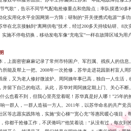
节气歌”，告示不同节气配电抢修重点和危险点；率队摸透50多
动化实用化水平全国网第一方阵；研制的“开关便携式电源”“多功
苏华在北京接触到“离网供电”技术，经过200多天持续钻研、8次实
”，实施不停电切换，移动发电车像“充电宝”一样在故障区域为用
明
，上面密密麻麻记录了常州市特困户、军烈属、残疾人的信息
力所能及帮上一把。2008年一次抢修，苏华走进花园新村盲人
插座，又为老人修好微波炉。周阿姨年事已高，独自一人生活，
并留下自己的电话。从此，苏华对周阿姨定期上门、关心不断。2
我什么也看不到，但我心里亮堂着呢！苏华真是好人哪！”25年的
影响一群人，一群人造福一方人。2011年，以苏华命名的共产党
区等志愿实践阵地，实施“安心梯”“宽心充”等惠民暖心项目，帮
，你都干抢修工作，不厌倦吗?”
他笑着说：“从没有过，每次到