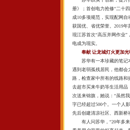
册》；首创电力抢修“二十四
成10多项规范，实现配网自
获国优、省优荣誉。2019年
现江苏首次“高压并网作业
电成为现实。
奉献 让龙城灯火更加光
苏华有一本珍藏的笔记本
遇到老弱孤残居民，他都会
路，检查家中所有的线路和
去超市买来牛奶等生活用品，
次送来锦旗，她说：“虽然
字已经超过500个。一个人
先后创建清凉社区、西新桥社
有人问苏华，“20年多来