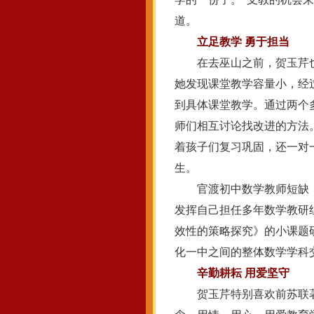
道。
立足教学 勇于担当
在去巫山之前，贺玉芹也
她发现课堂教学容量小，经
到具体课堂教学。通过两个
师们相互讨论找改进的方法
着孩子们复习巩固，还一对
生。
官渡初中数学教师短缺，其
发挥自己担任多年数学教研
效性的策略探究》的小课题
化一中之间的整体数学学科
辛勤耕耘 用爱坚守
贺玉芹特别喜欢前苏联著名