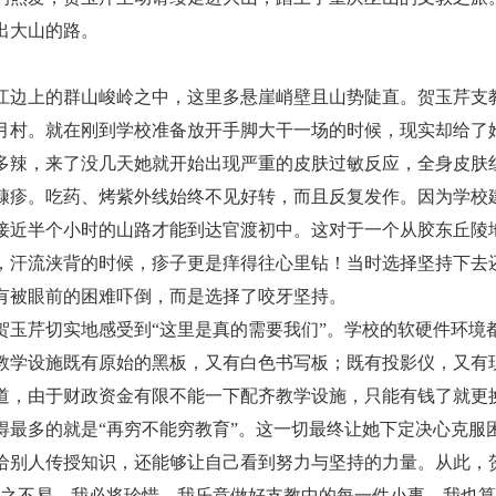
出大山的路。
边上的群山峻岭之中，这里多悬崖峭壁且山势陡直。贺玉芹支
双月村。就在刚到学校准备放开手脚大干一场的时候，现实却给了
多辣，来了没几天她就开始出现严重的皮肤过敏反应，全身皮肤
糠疹。吃药、烤紫外线始终不见好转，而且反复发作。因为学校
接近半个小时的山路才能到达官渡初中。这对于一个从胶东丘陵
，汗流浃背的时候，疹子更是痒得往心里钻！当时选择坚持下去
有被眼前的困难吓倒，而是选择了咬牙坚持。
芹切实地感受到“这里是真的需要我们”。学校的软硬件环境
教学设施既有原始的黑板，又有白色书写板；既有投影仪，又有
道，由于财政资金有限不能一下配齐教学设施，只能有钱了就更
得最多的就是“再穷不能穷教育”。这一切最终让她下定决心克服
给别人传授知识，还能够让自己看到努力与坚持的力量。从此，
来之不易，我必将珍惜。我乐意做好支教中的每一件小事，我也算