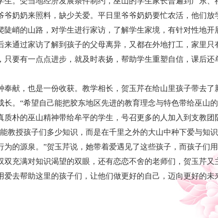
学生。受当地经济发展条件制约，巫山的学生家长普遍到广东、
爷爷奶奶来照料，缺少关爱。平日里爷爷奶奶要忙农活，他们放
爬陡峭的山路，对学生进行家访，了解学生家境，有针对性地开
后来通过家访了解到孩子的父母离异，又都在外地打工，家里只
，只要有一点点进步，就及时表扬，帮助学生重塑自信，课后还
奉献，也是一份收获。教学相长，贺玉芹在给山里孩子带去了
成长。“希望自己能把胶东地区先进的教育理念与特色带给巫山
真质朴的巫山精神带给牟平的学生，号召更多的人加入到支教团
教授孩子们多少知识，而是在千里之外的大山中种下爱与知识
行为的源泉。”贺玉芹说，她带着爱遇见了这些孩子，而孩子们
双充满对知识渴望的双眼，还有恋恋不舍的老师们，贺玉芹又
用爱去帮助这里的孩子们，让他们做更好的自己，迈向更好的未来