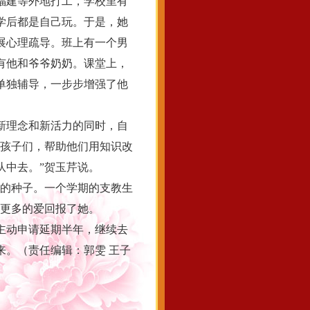
福建等外地打工，学校里有
学后都是自己玩。于是，她
展心理疏导。班上有一个男
有他和爷爷奶奶。课堂上，
单独辅导，一步步增强了他
新理念和新活力的同时，自
的孩子们，帮助他们用知识改
队中去。”贺玉芹说。
的种子。一个学期的支教生
用更多的爱回报了她。
主动申请延期半年，继续去
。（责任编辑：郭雯 王子