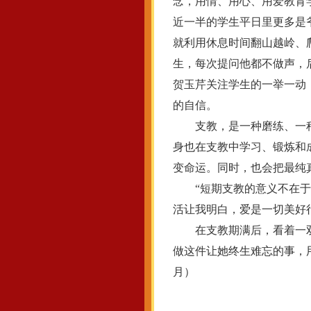
念，用情、用心、用爱教育
近一半的学生平日里更多是
就利用休息时间翻山越岭、
生，每次提问他都不做声，
贺玉芹关注学生的一举一动
的自信。
支教，是一种磨练、一种
身也在支教中学习、锻炼和
变命运。同时，也会把最纯
“短期支教的意义不在于能
活让我明白，爱是一切美好
在支教期满后，看着一双
做这件让她终生难忘的事，
月）