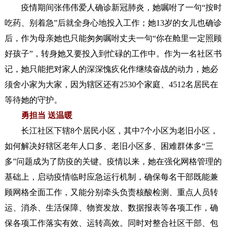
疫情期间张伟伟爱人确诊新冠肺炎，她嘱咐了一句“按时
吃药、别着急”后就全身心地投入工作；她13岁的女儿也确诊
后，作为母亲她也只能匆匆嘱咐丈夫一句“你在舱里一定照顾
好孩子”，转身她又要投入到忙碌的工作中。作为一名社区书
记，她只能把对家人的深深愧疚化作继续奋战的动力，她必
须舍小家为大家，因为辖区还有2530个家庭、4512名居民在
等待她的守护。
勇担当 送温暖
长江社区下辖8个居民小区，其中7个小区为老旧小区，
如何解决好辖区老年人口多、老旧小区多、困难群体多“三
多”问题成为了防疫的关键。疫情以来，她在强化网格管理的
基础上，启动疫情临时应急运行机制，确保每名干部既能兼
顾网格全面工作，又能分别牵头负责核酸检测、重点人员转
运、消杀、生活保障、物资发放、数据报表等各项工作，确
保各项工作落实有效、运转高效。同时对整合社区干部、包