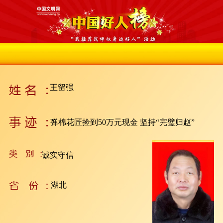
王留强
弹棉花匠捡到50万元现金 坚持“完璧归赵”
诚实守信
湖北