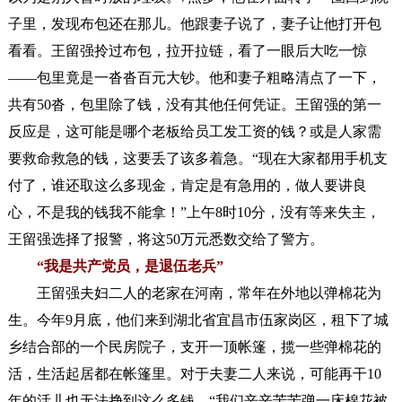
子里，发现布包还在那儿。他跟妻子说了，妻子让他打开包
看看。王留强拎过布包，拉开拉链，看了一眼后大吃一惊
——包里竟是一沓沓百元大钞。他和妻子粗略清点了一下，
共有50沓，包里除了钱，没有其他任何凭证。王留强的第一
反应是，这可能是哪个老板给员工发工资的钱？或是人家需
要救命救急的钱，这要丢了该多着急。“现在大家都用手机支
付了，谁还取这么多现金，肯定是有急用的，做人要讲良
心，不是我的钱我不能拿！”
上午8时10分，没有等来失主，
王留强选择了报警，将这50万元悉数交给了警方。
“我是共产党员，是退伍老兵”
王留强夫妇二人的老家在河南，常年在外地以弹棉花为
生。今年9月底，他们来到湖北省宜昌市伍家岗区，租下了城
乡结合部的一个民房院子，支开一顶帐篷，揽一些弹棉花的
活，生活起居都在帐篷里。对于夫妻二人来说，可能再干10
年的活儿也无法挣到这么多钱。“我们辛辛苦苦弹一床棉花被