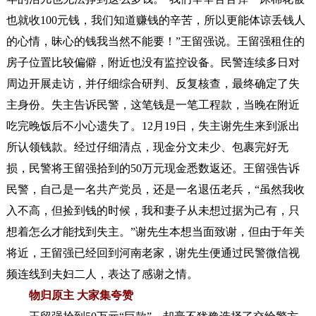
也就收100元钱，我们知道赚钱的辛苦，所以更能体谅丢钱人
的心情，昧心的钱我当然不能要！”王留强说。
王留强租住的
房子位置比较偏僻，附近也没有监控设备。民警连续多日对
周边开展走访，并仔细综合研判、反复核查，最终确定了失
主身份。失主告诉民警，这笔钱是一笔工程款，当晚在附近
吃完晚饭后不小心遗失了。
12月19日，失主谢先生来到派出
所认领钱款。经过仔细清点，现金分文未少、包裹完好无
损，民警将王留强拾到的50万元现金悉数返还。
王留强告诉
民警，自己是一名共产党员，还是一名退伍老兵，“虽然我收
入不高，但捡到钱的时候，我和妻子从未想过据为己有，只
想着怎么才能找到失主。”谢先生本想当面致谢，但由于年关
将近，王留强已经回到河南老家，谢先生便通过民警微信视
频连线到夫妇二人，表达了感谢之情。
物归原主 大家集夸赞