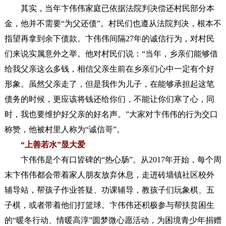
其实，当年卞伟伟家庭已依据法院判决偿还村民部分本
金，他并不需要“为父还债”。村民们也遵从法院判决，根本不
指望再拿到余下债款。卞伟伟间隔27年的诚信行为，对村民
们来说实属意外之举。他对村民们说：“当年，乡亲们能够借
给我父亲这么多钱，相信父亲生前在乡亲们心中一定有个好
形象。虽然父亲走了，但是我作为儿子，在能够承担起这笔
债务的时候，更应该将钱还给你们，不能让你们寒了心，同
时，我也要维护好父亲的好名声。”大家对卞伟伟的行为交口
称赞，他被村里人称为“诚信哥”。
“上善若水”显大爱
卞伟伟是个有口皆碑的“热心肠”。从2017年开始，每个周
末卞伟伟都会带着家人朋友放弃休息，走进砖墙镇社区校外
辅导站，帮孩子作业答疑、功课辅导，教孩子们玩象棋、五
子棋，或者带着他们打篮球。卞伟伟还积极参与帮扶贫困生
的“暖冬行动、情暖高淳”圆梦微心愿活动，为困境青少年捐赠