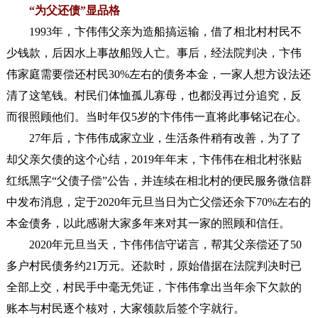
“为父还债”显品格
1993年，卞伟伟父亲为造船搞运输，借了相北村村民不
少钱款，后因水上事故船毁人亡。事后，经法院判决，卞伟
伟家庭需要偿还村民30%左右的债务本金，一家人想方设法还
清了这笔钱。村民们体恤孤儿寡母，也都没再过分追究，反
而很照顾他们。当时年仅5岁的卞伟伟一直将此事铭记在心。
27年后，卞伟伟成家立业，生活条件稍有改善，为了了
却父亲欠债的这个心结，2019年年末，卞伟伟在相北村张贴
红纸黑字“父债子偿”公告，并连续在相北村的便民服务微信群
中发布消息，定于2020年元旦当日为亡父偿还余下70%左右的
本金债务，以此感谢大家多年来对其一家的照顾和信任。
2020年元旦当天，卞伟伟信守诺言，帮其父亲偿还了50
多户村民债务约21万元。还款时，原始借据在法院判决时已
全部上交，村民手中毫无凭证，卞伟伟拿出当年余下欠款的
账本与村民逐个核对，大家领款后签个字就行。