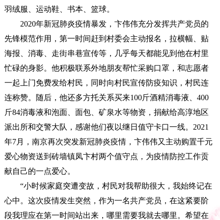
羽绒服、运动鞋、书本、篮球。
2020年新冠肺炎疫情暴发，卞伟伟充分发挥共产党员的
先锋模范作用，第一时间赶到村委会主动报名，拉横幅、贴
海报、消毒、走街串巷宣传等，几乎每天都能见到他在村里
忙碌的身影。他积极联系外地朋友帮忙采购口罩，和志愿者
一起上门免费发给村民，同时向村民宣传防疫知识，村民连
连称赞。随后，他还多方托关系买来100斤酒精消毒液、400
斤84消毒液和泡面、面包、矿泉水等物资，捐献给高淳地区
派出所和交警大队，感谢他们夜以继日值守卡口一线。2021
年7月，南京再次突发新冠肺炎疫情，卞伟伟又主动购置千元
爱心物资送到砖墙镇凤卞村两个值守点，为疫情防控工作贡
献自己的一点爱心。
“小时候家庭突遭变故，村民对我帮助很大，我始终记在
心中。这次疫情发生突然，作为一名共产党员，在这紧要阶
段我理应在第一时间站出来，哪里需要我就去哪里。希望在