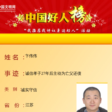
卞伟伟
诚信孝子27年后主动为亡父还债
诚实守信
江苏