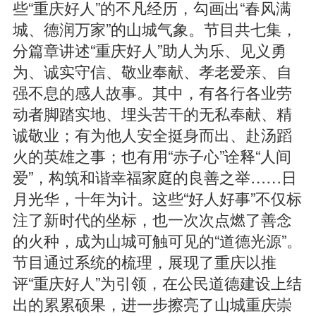
些“重庆好人”的不凡经历，勾画出“春风满
城、德润万家”的山城气象。节目共七集，
分篇章讲述“重庆好人”助人为乐、见义勇
为、诚实守信、敬业奉献、孝老爱亲、自
强不息的感人故事。其中，有各行各业劳
动者脚踏实地、埋头苦干的无私奉献、精
诚敬业；有为他人安全挺身而出、赴汤蹈
火的英雄之事；也有用“赤子心”诠释“人间
爱”，构筑和谐幸福家庭的良善之举……日
月光华，十年为计。这些“好人好事”不仅标
注了新时代的坐标，也一次次点燃了善念
的火种，成为山城可触可见的“道德光源”。
节目通过系统的梳理，展现了重庆以推
评“重庆好人”为引领，在公民道德建设上结
出的累累硕果，进一步擦亮了山城重庆崇