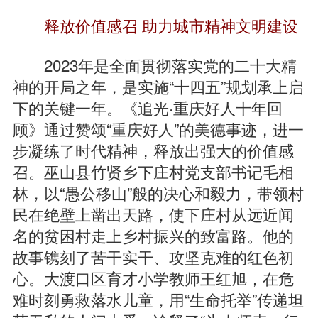
释放价值感召 助力城市精神文明建设
2023年是全面贯彻落实党的二十大精
神的开局之年，是实施“十四五”规划承上启
下的关键一年。《追光·重庆好人十年回
顾》通过赞颂“重庆好人”的美德事迹，进一
步凝练了时代精神，释放出强大的价值感
召。巫山县竹贤乡下庄村党支部书记毛相
林，以“愚公移山”般的决心和毅力，带领村
民在绝壁上凿出天路，使下庄村从远近闻
名的贫困村走上乡村振兴的致富路。他的
故事镌刻了苦干实干、攻坚克难的红色初
心。大渡口区育才小学教师王红旭，在危
难时刻勇救落水儿童，用“生命托举”传递坦