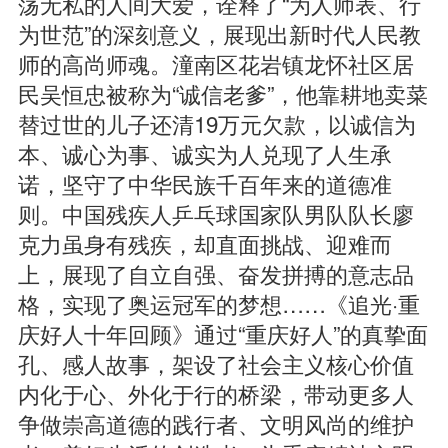
荡无私的人间大爱，诠释了“为人师表、行
为世范”的深刻意义，展现出新时代人民教
师的高尚师魂。潼南区花岩镇龙怀社区居
民吴恒忠被称为“诚信老爹”，他靠耕地卖菜
替过世的儿子还清19万元欠款，以诚信为
本、诚心为事、诚实为人兑现了人生承
诺，坚守了中华民族千百年来的道德准
则。中国残疾人乒乓球国家队男队队长廖
克力虽身有残疾，却直面挑战、迎难而
上，展现了自立自强、奋发拼搏的意志品
格，实现了奥运冠军的梦想……《追光·重
庆好人十年回顾》通过“重庆好人”的真挚面
孔、感人故事，架设了社会主义核心价值
内化于心、外化于行的桥梁，带动更多人
争做崇高道德的践行者、文明风尚的维护