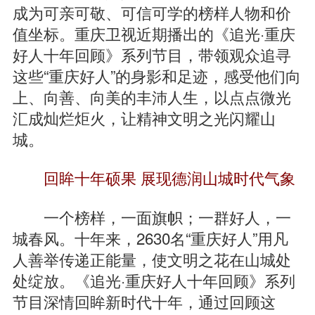
成为可亲可敬、可信可学的榜样人物和价
值坐标。重庆卫视近期播出的《追光·重庆
好人十年回顾》系列节目，带领观众追寻
这些“重庆好人”的身影和足迹，感受他们向
上、向善、向美的丰沛人生，以点点微光
汇成灿烂炬火，让精神文明之光闪耀山
城。
回眸十年硕果 展现德润山城时代气象
一个榜样，一面旗帜；一群好人，一
城春风。十年来，2630名“重庆好人”用凡
人善举传递正能量，使文明之花在山城处
处绽放。《追光·重庆好人十年回顾》系列
节目深情回眸新时代十年，通过回顾这