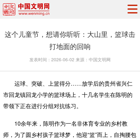
头条
·
要闻
思想理论
工作动态
这个儿童节，想请你听听：大山里，篮球击
权威发布
资讯联播
地方交流
打地面的回响
文明培育
文明实践
文明创建
发表时间：
2026-06-02
来源：
中国文明网
文明之光
文明影音
文明矩阵
运球、突破、上篮得分……放学后的贵州省兴仁
市回龙镇回龙小学的篮球场上，十几名学生在陈明的
带领下正在进行分组对抗练习。
10余年来，陈明作为一名非体育专业的乡村教
师，为了圆乡村孩子篮球梦，他迎“篮”而上，自掏腰包