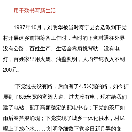
用干劲书写新生活
1987年10月，
刘明华
被当时寿宁县委选派到下党
村开展建乡前期筹备工作时，当时的下党村通往外界
没有公路，百姓生产、生活全靠肩挑背驮；没有电
灯，百姓家里用火篾、油盏照明，人均年纯收入不到
200元。
“下党过去没有路，后面有了4.5米宽的路，如今扩
展到了8.5米宽的宽阔大道。过去没有电，现在给我们
建了电站，配了高额稳定的配电中心；下党的茶厂如
雨后春笋般涌现；下党实现了城乡一体化供水，村民
喝上了放心水……”刘明华细数下党乡日新月异的变