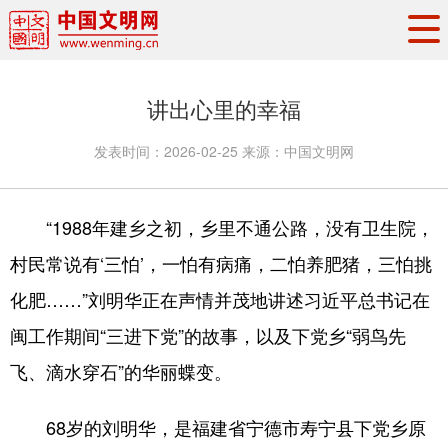
头条
·
要闻
思想理论
工作动态
讲出心里的幸福
权威发布
资讯联播
地方交流
发表时间：
2026-02-25
来源：
中国文明网
文明培育
文明实践
文明创建
文明之光
文明影音
文明矩阵
“1988年建乡之初，乡里不通公路，没有卫生院，
村民常说有‘三怕’，一怕有病痛，二怕养肥猪，三怕挑
化肥……”刘明华正在声情并茂地讲述习近平总书记在
闽工作期间“三进下党”的故事，以及下党乡“弱鸟先
飞、滴水穿石”的华丽蝶变。
68岁的刘明华，是福建省宁德市寿宁县下党乡原