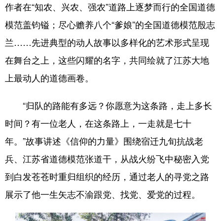
作者在“知农、兴农、强农”道路上逐梦而行的全国道德
模范盖钧镒；尽心赡养八个“爹娘”的全国道德模范殷志
兰……先进典型的动人故事以多样化的艺术形式呈现
在舞台之上，这些闪耀的名字，共同绘就了江苏大地
上最动人的道德画卷。
“归队的路能有多远？你愿意为这条路，走上多长
时间？有一位老人，在这条路上，一走就是七十
年。”故事讲述《信仰的力量》围绕宿迁九旬抗战老
兵、江苏省道德模范张道干，从战火纷飞中秘密入党
到白发苍苍时重归组织的经历，通过老人的寻党之路
展示了他一生矢志不渝跟党、找党、爱党的过程。