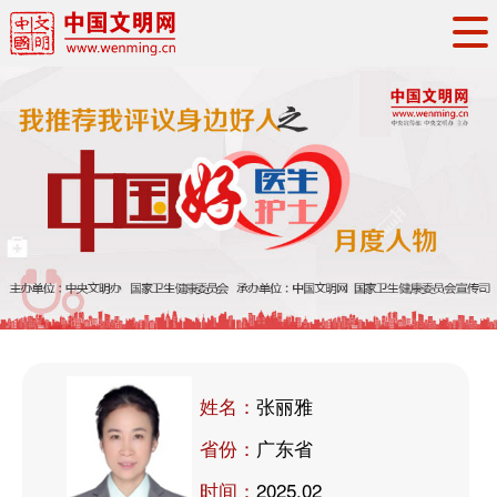
头条
·
要闻
思想理论
工作动态
权威发布
资讯联播
地方交流
文明培育
文明实践
文明创建
文明之光
文明影音
文明矩阵
姓名：
张丽雅
省份：
广东省
时间：
2025.02