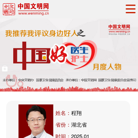
头条
·
要闻
思想理论
工作动态
权威发布
资讯联播
地方交流
文明培育
文明实践
文明创建
文明之光
文明影音
文明矩阵
姓名：
程翔
省份：
湖北省
时间：
2025.01