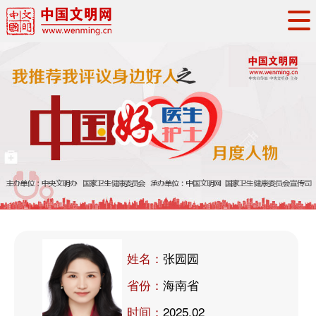
头条
·
要闻
思想理论
工作动态
权威发布
资讯联播
地方交流
文明培育
文明实践
文明创建
文明之光
文明影音
文明矩阵
姓名：
张园园
省份：
海南省
时间：
2025.02