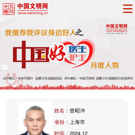
头条
·
要闻
思想理论
工作动态
权威发布
资讯联播
地方交流
文明培育
文明实践
文明创建
文明之光
文明影音
文明矩阵
姓名：
曾昭冲
省份：
上海市
时间：
2024.12