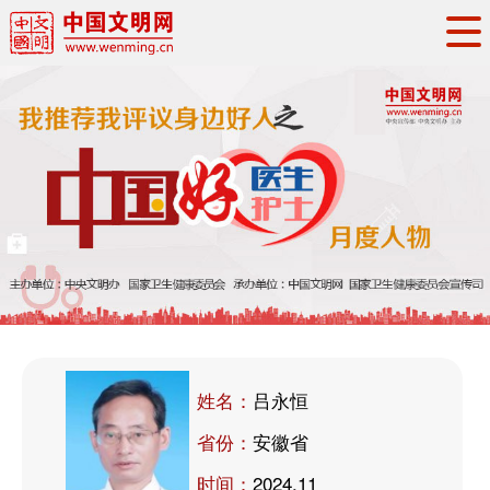
头条
·
要闻
思想理论
工作动态
权威发布
资讯联播
地方交流
文明培育
文明实践
文明创建
文明之光
文明影音
文明矩阵
姓名：
吕永恒
省份：
安徽省
时间：
2024.11