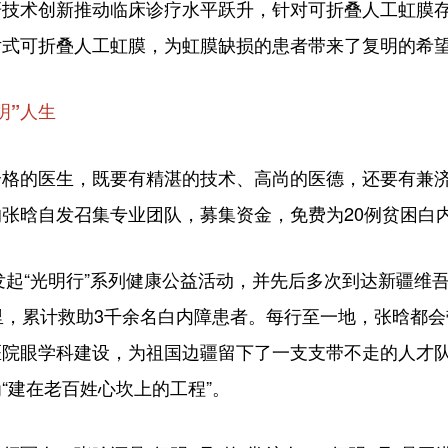
术创新推动临床诊疗水平跃升，针对可折叠人工虹膜存
片式可折叠人工虹膜，为虹膜缺损的患者带来了复明的希
明”人生
的医生，既要有精湛的技术、高尚的医德，还要有兼济天
张晗自发召集专业团队，募集资金，免费为20例贫困白
起“光明行”系列健康公益活动，并先后多次到达新疆维
里，累计救助3千余名白内障患者。每行至一地，张晗都会
院眼学科建设，为祖国边疆留下了一支支带不走的人才队
“建在老百姓心坎上的工程”。