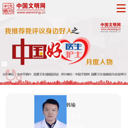
头条
·
要闻
思想理论
工作动态
权威发布
资讯联播
地方交流
文明培育
文明实践
文明创建
文明之光
文明影音
文明矩阵
姓名：
韩瑜
省份：
江苏省
时间：
2024.05