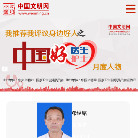
头条
·
要闻
思想理论
工作动态
权威发布
资讯联播
地方交流
文明培育
文明实践
文明创建
文明之光
文明影音
文明矩阵
姓名：
邓经铭
省份：
江西省
时间：
2024.04