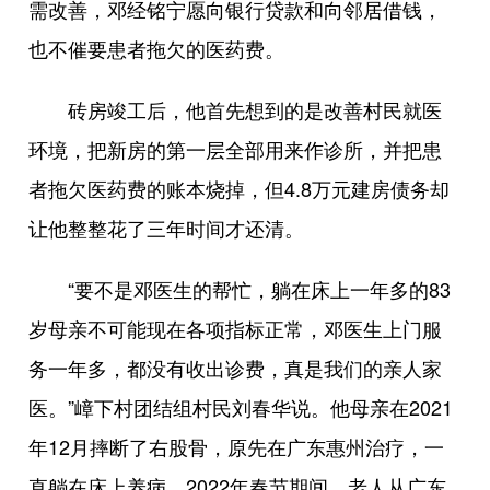
需改善，邓经铭宁愿向银行贷款和向邻居借钱，
也不催要患者拖欠的医药费。
砖房竣工后，他首先想到的是改善村民就医
环境，把新房的第一层全部用来作诊所，并把患
者拖欠医药费的账本烧掉，但4.8万元建房债务却
让他整整花了三年时间才还清。
“要不是邓医生的帮忙，躺在床上一年多的83
岁母亲不可能现在各项指标正常，邓医生上门服
务一年多，都没有收出诊费，真是我们的亲人家
医。”嶂下村团结组村民刘春华说。他母亲在2021
年12月摔断了右股骨，原先在广东惠州治疗，一
直躺在床上养病。2022年春节期间，老人从广东