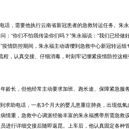
到电话，需要他执行云南省新冠患者的急救转运任务。朱
问：“你们不怕我传染你们吗？”朱永福说：“我们已经做
”疫情防控期间，朱永福主动请缨到急救中心新冠转运组
流程，认真交接、仔细消毒，时刻牢记绷紧疫情防控这根
龄长，但他经常主动要求加班、跑长途、保障紧急服务
接到求助电话，一名3个月大的婴儿患重症肺炎，出现低
、病情重，急救中心调派经验丰富的朱永福携带所需急救
人员进行详细交接后随即返昆。上车后，他认真固定各种