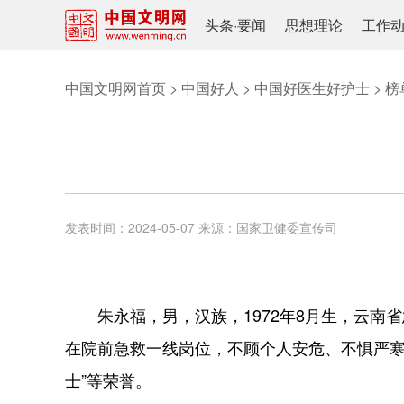
头条
·
要闻
思想理论
工作
中国文明网首页
>
中国好人
>
中国好医生好护士
>
榜
发表时间：
2024-05-07
来源：
国家卫健委宣传司
朱永福，男，汉族，1972年8月生，云南省
在院前急救一线岗位，不顾个人安危、不惧严寒
士”等荣誉。