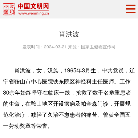
头条
·
要闻
思想理论
工作动态
肖洪波
权威发布
资讯联播
地方交流
发表时间：
2024-03-21
来源：
国家卫健委宣传司
文明培育
文明实践
文明创建
文明之光
文明影音
文明矩阵
肖洪波，女，汉族，1965年3月生，中共党员，辽
宁省鞍山市中心医院铁东院区神经科主任医师。工作
30余年始终坚守在临床一线，抢救了数千名危重患者
的生命，在鞍山地区开设癫痫及帕金森门诊，开展规
范化治疗，减轻了久治不愈患者的痛苦。曾获全国五
一劳动奖章等荣誉。