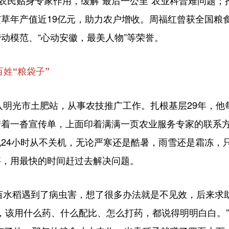
挥农民贴身专家作用，缓解“最后一公里”农业科普难问题
草年产值近19亿元，助力农户增收。周福红曾获全国粮
动模范、“心动安徽，最美人物”等荣誉。
百姓“粮袋子”
明光市土肥站，从事农技推广工作。扎根基层29年，他每
带着一沓宣传单，上面印着满满一页农业服务专家的联系
24小时从不关机，无论严寒还是酷暑，雨雪还是霜冻，
事，用最快的时间赶过去解决问题。
0亩水稻遇到了病虫害，想了很多办法就是不见效，后来求
’，该用什么药、什么配比、怎么打药，都说得明明白白。