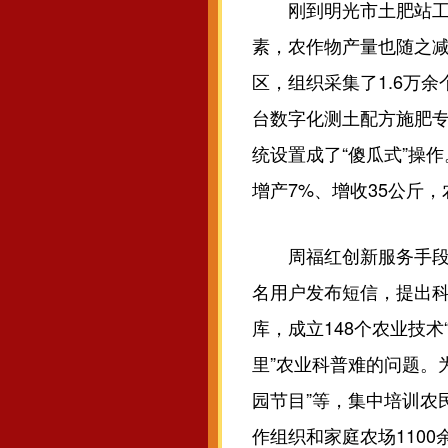
刚到明光市土肥站工作
素，农作物产量也随之
区，组织采集了1.6万
台数字化测土配方施肥专
统设置成了“傻瓜式”操
增产7%、增收35公斤
周福红创新服务手段，
名用户发布短信，提出科
库，成立148个农业技术
里”农业科普难的问题。
园节目”等，集中培训农民
作组织和家庭农场110