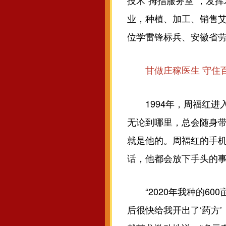
技术“拇指服务室”，发
业，种植、加工、销售艾
位学雷锋标兵、安徽省劳
甘做庄稼医生 守住
1994年，周福红进入
无论到哪里，总会随身
就是他的。周福红的手机
话，他都会放下手头的
“2020年我种的60
后很快给我开出了‘药方