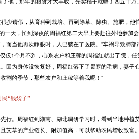
有了他，那年的粮食才大丰收，光卖稻子就赚了四五十万。
很少请假，从育种到栽培、再到除草、除虫、施肥，他
9月的一天，忙到深夜的周福红第二天早上要赶往外地参加
，而当他再次睁眼时，人已躺在了医院。“车祸导致肺部
但仅仅1个月不到，心系农户和庄稼的周福红就出了院，
。因为身体没恢复好，周福红落下了畏寒的毛病，妻子心
收割的季节，那些农户和庄稼等着我呢！”
村民“钱袋子”
行。周福红到湖南、湖北调研学习时，看到当地种植艾
且艾草的产业链长、附加值高，可以帮助农民增收致富。2