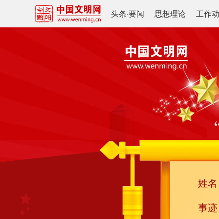
头条
·
要闻
思想理论
工作
姓名
事迹