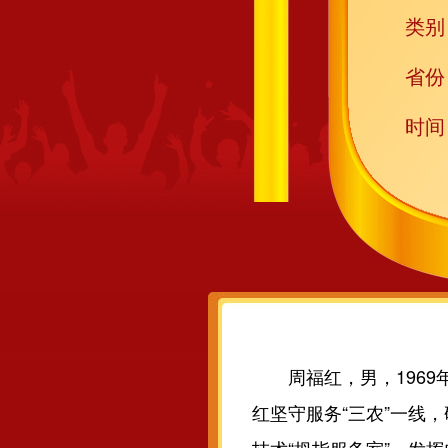
类别
省份
时间
周福红，男，1969年
红坚守服务“三农”一线，