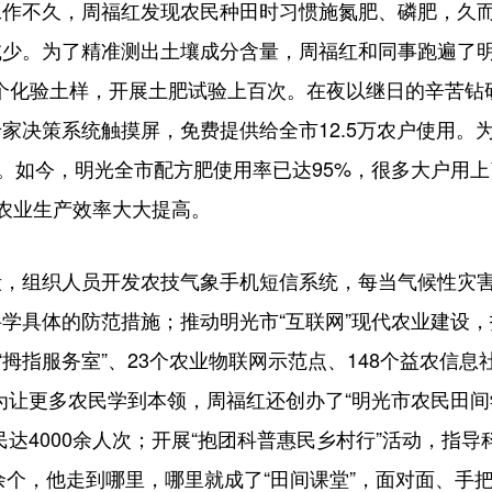
不久，周福红发现农民种田时习惯施氮肥、磷肥，久而
减少。为了精准测出土壤成分含量，周福红和同事跑遍了
余个化验土样，开展土肥试验上百次。在夜以继日的辛苦钻
家决策系统触摸屏，免费提供给全市12.5万农户使用。
作。如今，明光全市配方肥使用率已达95%，很多大户用
，农业生产效率大大提高。
组织人员开发农技气象手机短信系统，每当气候性灾害
学具体的防范措施；推动明光市“互联网”现代农业建设
“拇指服务室”、23个农业物联网示范点、148个益农信息
为让更多农民学到本领，周福红还创办了“明光市农民田间学
达4000余人次；开展“抱团科普惠民乡村行”活动，指导科
0余个，他走到哪里，哪里就成了“田间课堂”，面对面、手