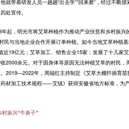
他就带着研发人员一趟趟“出去学”“回来磨”，经过不断
队四处宣传。
年起，明光市将艾草种植作为推动产业扶贫和乡村振兴的
导村民与当地企业合作开展订单种植。如今当地艾草种植基
值近19亿元；艾草加工、销售企业15家；发展了十几家艾
收2000余元。对于因身体等原因无法种植艾草的村民，
。2019—2022年，周福红主持制定《艾草大棚扦插育
中药材加工技术规程——艾绒》获得安徽省地方标准，为
乡村振兴“牛鼻子”