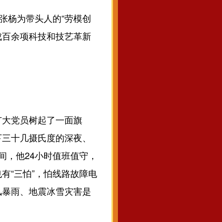
张杨为带头人的“劳模创
成百余项科技和技艺革新
大党员树起了一面旗
零下三十几摄氏度的深夜、
间，他24小时值班值守，
也有“三怕”，怕线路故障电
风暴雨、地震冰雪灾害是