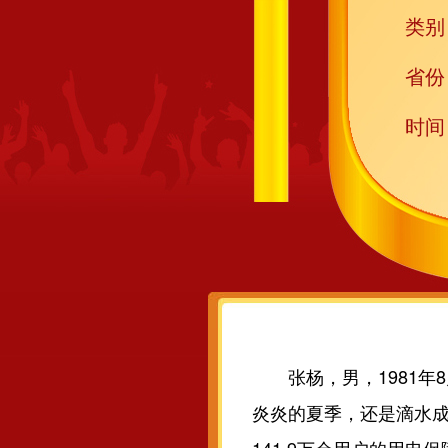
类别
省份
时间
张杨，男，1981年
炎炎的夏季，还是滴水成冰