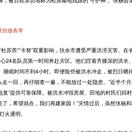
保障，被百姓亲切地称为松原输电线路的“守护神”。张杨曾荣
重担做表率
“杜苏芮”“卡努”双重影响，扶余市遭受严重洪涝灾害。在
心24名队员第一时间奔赴灾区。他们蹚着齐膝深的洪水
、睡眠时间不到4小时。即便险些被洪水冲走，被烈日晒
头走一回，再仔细查一遍，不能放过一处隐患。”近半个
、电复”提供可靠保障。被洪水冲毁房屋、田地的村民们回
亮了，希望就在，我们再建家园！”灾情过后，虽然张杨
的灯火通明。