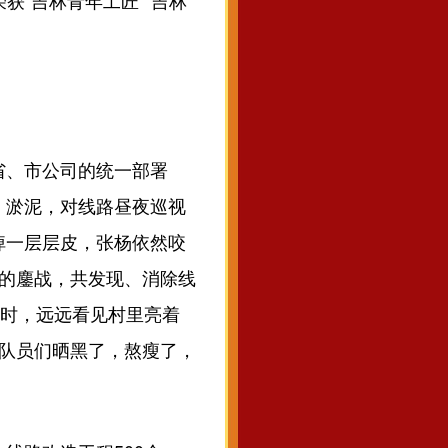
获“吉林青年工匠”“吉林
省、市公司的统一部署
、淤泥，对线路昼夜巡视
掉一层层皮，张杨依然咬
月的鏖战，共发现、消除线
村时，远远看见村里亮着
和队员们晒黑了，熬瘦了，