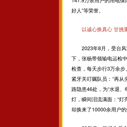
141.9万余用户的用电
好人”等荣誉。
以诚心换真心 甘挑
2023年8月，受台风
下，张杨带领输电运检中
检查，每天步行3万余步
紧牙关叮嘱队员：“再从
路隐患46处，为“水退
灯，瞬间泪流满面：“灯
却换来了10000余用户