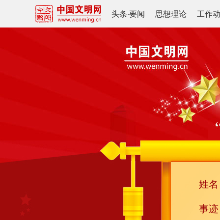
头条
·
要闻
思想理论
工作
姓名
事迹