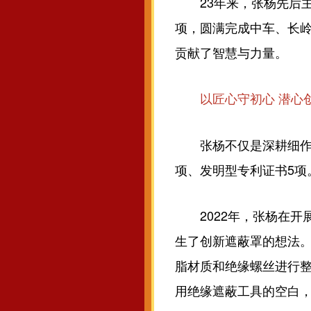
23年来，张杨先后主
项，圆满完成中车、长岭
贡献了智慧与力量。
以匠心守初心 潜心
张杨不仅是深耕细作的电
项、发明型专利证书5项
2022年，张杨在开展
生了创新遮蔽罩的想法
脂材质和绝缘螺丝进行
用绝缘遮蔽工具的空白，