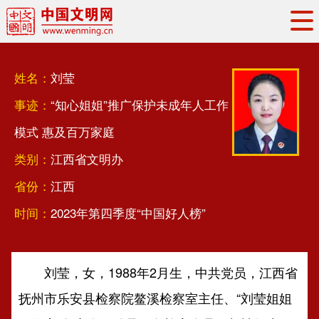
头条
·
要闻
思想理论
工作动态
姓名：
刘莹
权威发布
资讯联播
地方交流
事迹：
“知心姐姐”推广保护未成年人工作
文明培育
文明实践
文明创建
模式 惠及百万家庭
文明之光
文明影音
文明矩阵
类别：
江西省文明办
省份：
江西
时间：
2023年第四季度“中国好人榜”
刘莹，女，1988年2月生，中共党员，江西省
抚州市乐安县检察院鳌溪检察室主任、“刘莹姐姐