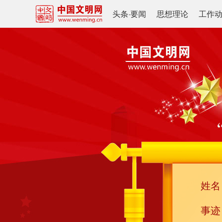
头条
·
要闻
思想理论
工作
姓名
事迹