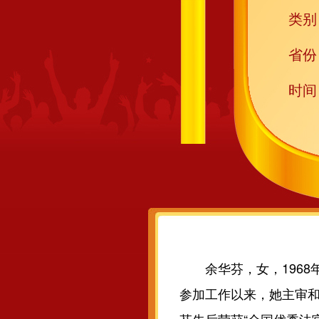
类别
省份
时间
余华芬，女，1968年
参加工作以来，她主审和