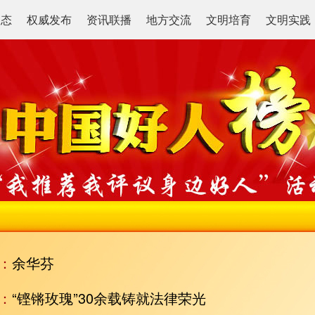
动态
权威发布
资讯联播
地方交流
文明培育
文明实践
：
余华芬
：
“铿锵玫瑰”30余载铸就法律荣光