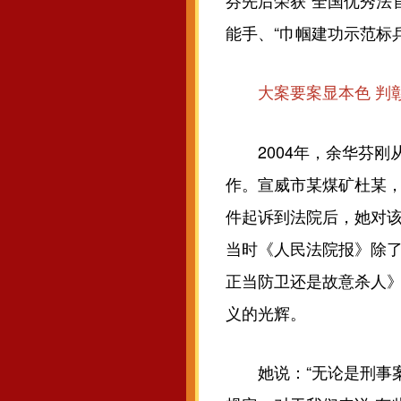
芬先后荣获“全国优秀法
能手、“巾帼建功示范标
大案要案显本色 判
2004年，余华芬刚
作。宣威市某煤矿杜某
件起诉到法院后，她对
当时《人民法院报》除
正当防卫还是故意杀人
义的光辉。
她说：“无论是刑事案