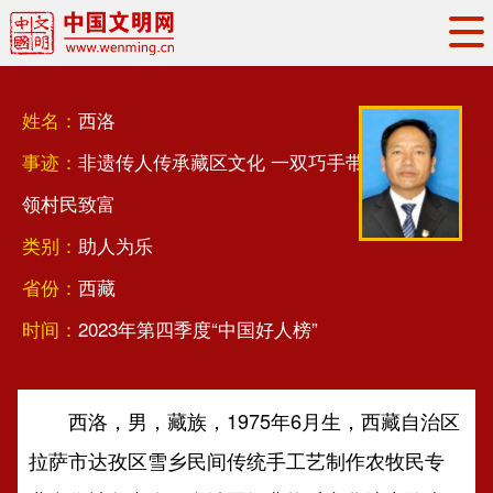
头条
·
要闻
思想理论
工作动态
姓名：
西洛
权威发布
资讯联播
地方交流
事迹：
非遗传人传承藏区文化 一双巧手带
文明培育
文明实践
文明创建
领村民致富
文明之光
文明影音
文明矩阵
类别：
助人为乐
省份：
西藏
时间：
2023年第四季度“中国好人榜”
西洛，男，藏族，1975年6月生，西藏自治区
拉萨市达孜区雪乡民间传统手工艺制作农牧民专