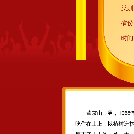
类别
省份
时间
董京山，男，1968
吃住在山上，以植树造