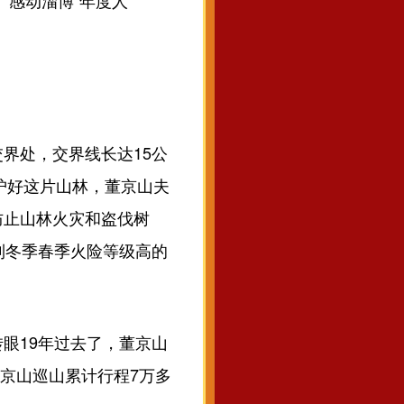
“感动淄博”年度人
界处，交界线长达15公
管护好这片山林，董京山夫
防止山林火灾和盗伐树
到冬季春季火险等级高的
眼19年过去了，董京山
董京山巡山累计行程7万多