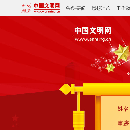
头条
·
要闻
思想理论
工作
姓名
事迹