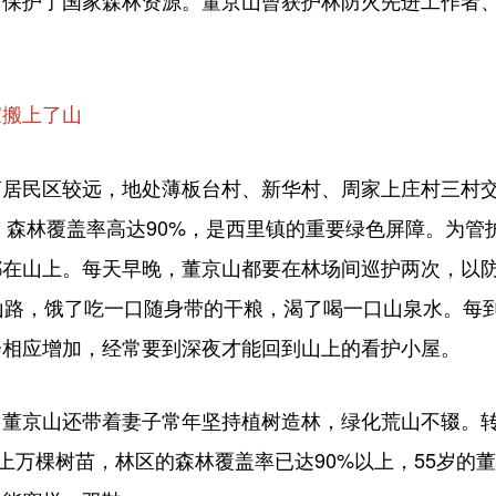
保护了国家森林资源。董京山曾获护林防火先进工作者、
搬上了山
民区较远，地处薄板台村、新华村、周家上庄村三村交
亩，森林覆盖率高达90%，是西里镇的重要绿色屏障。为
都在山上。每天早晚，董京山都要在林场间巡护两次，以
山路，饿了吃一口随身带的干粮，渴了喝一口山泉水。每
会相应增加，经常要到深夜才能回到山上的看护小屋。
京山还带着妻子常年坚持植树造林，绿化荒山不辍。转
、上万棵树苗，林区的森林覆盖率已达90%以上，55岁的