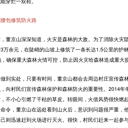
就能穿烂一双鞋。
腰包修筑防火路
董京山深深知道，火灾是森林的大敌。为了消除火灾隐
3万余元，在陡峭的山坡上修筑了一条长达1.5公里的护
池，确保重大森林火情可控，防止因火灾给森林造成重大
到实处，只要有时间，董京山都会去周边村庄宣传森林
，向村民们宣传森林保护和森林防火的重要性。2014年
时，不小心引燃了干枯的草皮。转眼间，火借风势很快燃
是命令，董京山在远处看到山火后，意识到问题很严重，
自己则迅速赶到火场进行灭火。很快，村民们赶来一起参