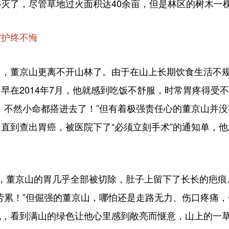
灭了，尽管草地过火面积达40余亩，但是林区的树木一
护终不悔
京山更离不开山林了。由于在山上长期饮食生活不规律，
早在2014年7月，他就感到吃饭不舒服，时常胃疼得受
，不然小命都搭进去了！”但有着极强责任心的董京山并
直到查出胃癌，被医院下了“必须立刻手术”的通知单，
董京山的胃几乎全部被切除，肚子上留下了长长的疤痕
劳累！”但倔强的董京山，哪怕还是走路无力、伤口疼痛，
说，看到满山的绿色让他心里感到敞亮而惬意，山上的一