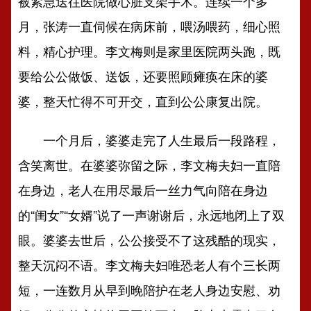
被紧急送往医院做心脏支架手术。连续一个多
月，张涛一直伺候在病床前，喂汤喂药，细心照
料，精心护理。李文梅则是家里医院两头跑，既
要给公公做饭、送饭，还要照顾瘫痪在床的婆
婆，整天忙得不可开交，直到公公康复出院。
一个月后，婆婆走完了人生最后一段路程，
含笑离世。在婆婆弥留之际，李文梅夫妇一直陪
在身边，老人在用尽最后一丝力气向陪在身边
的“闺女”“女婿”说了一声谢谢后，永远地闭上了双
眼。婆婆去世后，公公接受不了这残酷的现实，
整天沉闷不语。李文梅夫妇唯恐老人有个三长两
短，一连数月从早到晚陪护在老人身边安慰、劝