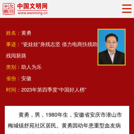
头条
·
要闻
思想理论
工作动态
姓名：
黄勇
权威发布
资讯联播
地方交流
事迹：
“瓷娃娃”身残志坚 借力电商扶残助
文明培育
文明实践
文明创建
残闯新路
文明之光
文明影音
文明矩阵
类别：
助人为乐
省份：
安徽
时间：
2023年第四季度“中国好人榜”
黄勇，男，1980年生，安徽省安庆市潜山市
梅城镇舒苑社区居民。黄勇因幼年患重型血友病