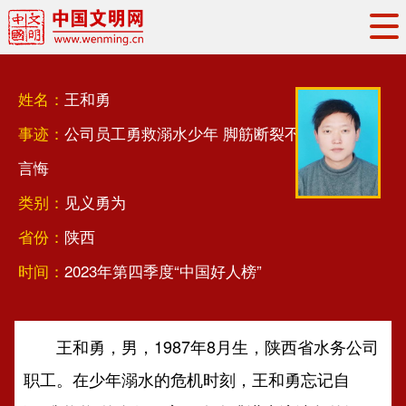
头条
·
要闻
思想理论
工作动态
姓名：
王和勇
权威发布
资讯联播
地方交流
事迹：
公司员工勇救溺水少年 脚筋断裂不
文明培育
文明实践
文明创建
言悔
文明之光
文明影音
文明矩阵
类别：
见义勇为
省份：
陕西
时间：
2023年第四季度“中国好人榜”
王和勇，男，1987年8月生，陕西省水务公司
职工。在少年溺水的危机时刻，王和勇忘记自