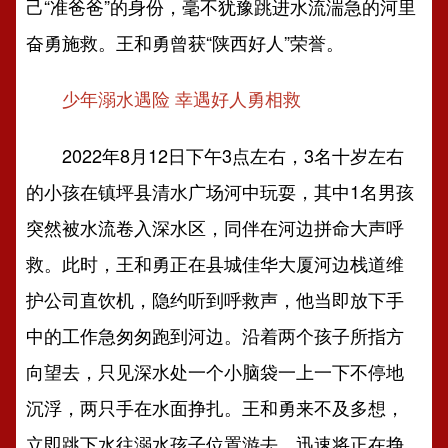
己“准爸爸”的身份，毫不犹豫跳进水流湍急的河里
奋勇施救。王和勇曾获“陕西好人”荣誉。
少年溺水遇险 幸遇好人勇相救
2022年8月12日下午3点左右，3名十岁左右
的小孩在镇坪县清水广场河中玩耍，其中1名男孩
突然被水流卷入深水区，同伴在河边拼命大声呼
救。此时，王和勇正在县城佳华大厦河边栈道维
护公司直饮机，隐约听到呼救声，他当即放下手
中的工作急匆匆跑到河边。沿着两个孩子所指方
向望去，只见深水处一个小脑袋一上一下不停地
沉浮，两只手在水面挣扎。王和勇来不及多想，
立即跳下水往溺水孩子位置游去，迅速将正在挣