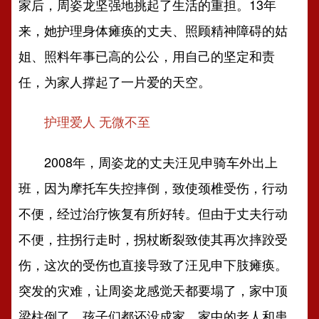
家后，周姿龙坚强地挑起了生活的重担。13年
来，她护理身体瘫痪的丈夫、照顾精神障碍的姑
姐、照料年事已高的公公，用自己的坚定和责
任，为家人撑起了一片爱的天空。
护理爱人 无微不至
2008年，周姿龙的丈夫汪见申骑车外出上
班，因为摩托车失控摔倒，致使颈椎受伤，行动
不便，经过治疗恢复有所好转。但由于丈夫行动
不便，拄拐行走时，拐杖断裂致使其再次摔跤受
伤，这次的受伤也直接导致了汪见申下肢瘫痪。
突发的灾难，让周姿龙感觉天都要塌了，家中顶
梁柱倒了，孩子们都还没成家，家中的老人和患