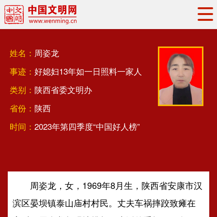
头条
·
要闻
思想理论
工作动态
姓名：
周姿龙
权威发布
资讯联播
地方交流
事迹：
好媳妇13年如一日照料一家人
文明培育
文明实践
文明创建
类别：
陕西省委文明办
文明之光
文明影音
文明矩阵
省份：
陕西
时间：
2023年第四季度“中国好人榜”
周姿龙，女，1969年8月生，陕西省安康市汉
滨区晏坝镇泰山庙村村民。丈夫车祸摔跤致瘫在